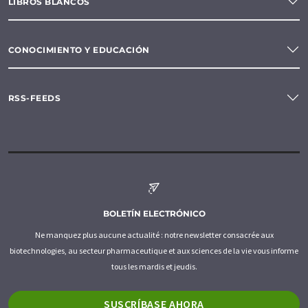
LIBROS BLANCOS
CONOCIMIENTO Y EDUCACIÓN
RSS-FEEDS
BOLETÍN ELECTRÓNICO
Ne manquez plus aucune actualité : notre newsletter consacrée aux
biotechnologies, au secteur pharmaceutique et aux sciences de la vie vous informe
tous les mardis et jeudis.
SUSCRÍBASE AHORA