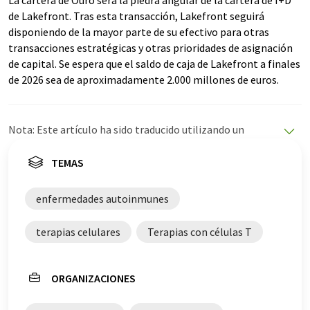
La cartera de Ouro será la piedra angular de la cartera de I+D
de Lakefront. Tras esta transacción, Lakefront seguirá
disponiendo de la mayor parte de su efectivo para otras
transacciones estratégicas y otras prioridades de asignación
de capital. Se espera que el saldo de caja de Lakefront a finales
de 2026 sea de aproximadamente 2.000 millones de euros.
Nota: Este artículo ha sido traducido utilizando un
sistema informático sin intervención humana. LUMITOS
ofrece estas traducciones automáticas para presentar
TEMAS
una gama más amplia de noticias de actualidad. Como
este artículo ha sido traducido con traducción
enfermedades autoinmunes
automática, es posible que contenga errores de
vocabulario, sintaxis o gramática. El artículo original en
terapias celulares
Terapias con células T
Inglés se puede encontrar
aquí
.
ORGANIZACIONES