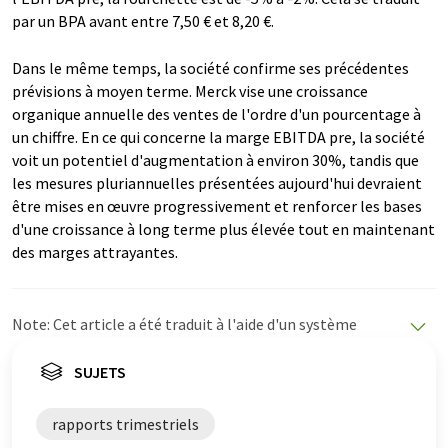
par un BPA avant entre 7,50 € et 8,20 €.
Dans le même temps, la société confirme ses précédentes
prévisions à moyen terme. Merck vise une croissance
organique annuelle des ventes de l'ordre d'un pourcentage à
un chiffre. En ce qui concerne la marge EBITDA pre, la société
voit un potentiel d'augmentation à environ 30%, tandis que
les mesures pluriannuelles présentées aujourd'hui devraient
être mises en œuvre progressivement et renforcer les bases
d'une croissance à long terme plus élevée tout en maintenant
des marges attrayantes.
Note: Cet article a été traduit à l'aide d'un système
informatique sans intervention humaine. LUMITOS
propose ces traductions automatiques pour présenter
SUJETS
un plus large éventail d'actualités. Comme cet article a
été traduit avec traduction automatique, il est possible
rapports trimestriels
qu'il contienne des erreurs de vocabulaire, de syntaxe ou