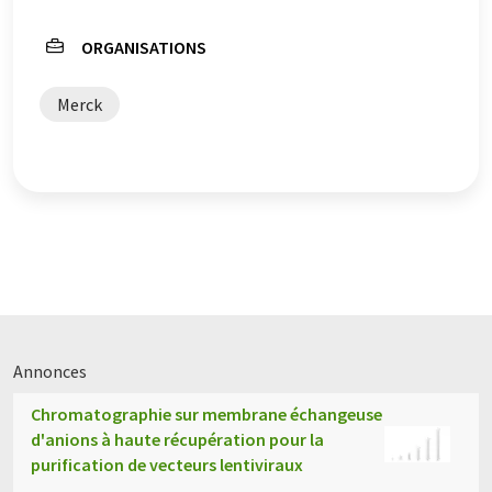
de grammaire. L'article original dans Anglais peut être
trouvé
ici
.
ORGANISATIONS
Merck
Annonces
Chromatographie sur membrane échangeuse
d'anions à haute récupération pour la
purification de vecteurs lentiviraux