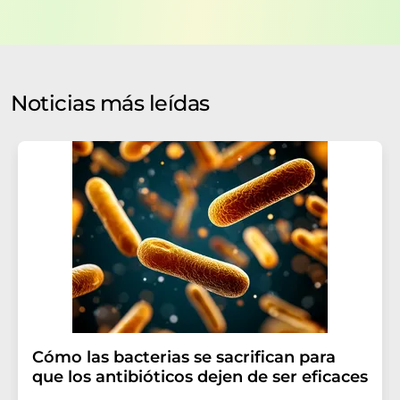
datos no se facilitarán a terceros. El almacenamiento y
el procesamiento de sus datos se realiza sobre la base
de nuestra
política de protección de datos
. LUMITOS
puede ponerse en contacto con usted por correo
electrónico a efectos publicitarios o de investigación de
Noticias más leídas
mercado y opinión. Puede revocar en todo momento su
consentimiento sin efecto retroactivo y sin necesidad
de indicar los motivos informando por correo postal a
LUMITOS AG, Ernst-Augustin-Str. 2, 12489 Berlín
(Alemania) o por correo electrónico a
revoke@lumitos.com
. Además, en cada correo
electrónico se incluye un enlace para anular la
suscripción al boletín informativo correspondiente.
Cómo las bacterias se sacrifican para
que los antibióticos dejen de ser eficaces