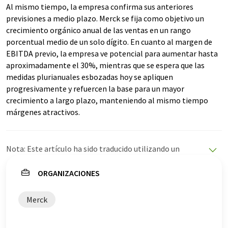
Al mismo tiempo, la empresa confirma sus anteriores
previsiones a medio plazo. Merck se fija como objetivo un
crecimiento orgánico anual de las ventas en un rango
porcentual medio de un solo dígito. En cuanto al margen de
EBITDA previo, la empresa ve potencial para aumentar hasta
aproximadamente el 30%, mientras que se espera que las
medidas plurianuales esbozadas hoy se apliquen
progresivamente y refuercen la base para un mayor
crecimiento a largo plazo, manteniendo al mismo tiempo
márgenes atractivos.
Nota: Este artículo ha sido traducido utilizando un
sistema informático sin intervención humana. LUMITOS
ofrece estas traducciones automáticas para presentar
ORGANIZACIONES
una gama más amplia de noticias de actualidad. Como
este artículo ha sido traducido con traducción
Merck
automática, es posible que contenga errores de
vocabulario, sintaxis o gramática. El artículo original en