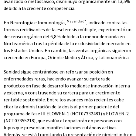
avanzado o metastásico, disminuyó orgánicamente un 13,5%
debido a la creciente competencia.
Mavenclad®
En Neurología e Inmunología,
, indicado contra las
formas recidivantes de la esclerosis múltiple, experimentó un
descenso orgánico del 6,8% debido a la menor demanda en
Norteamérica tras la pérdida de la exclusividad de mercado en
los Estados Unidos. En cambio, las ventas orgánicas siguieron
creciendo en Europa, Oriente Medio y África, y Latinoamérica.
Sanidad sigue centrándose en reforzar su posición en
enfermedades raras, haciendo avanzar su cartera de
productos en fase de desarrollo mediante innovación interna
y externa, y construyendo su cartera para un crecimiento
rentable sostenible. Entre los avances más recientes cabe
citar la administración de la dosis al primer paciente del
programa de fase III ELOWEN-1 (NCT07332481) y ELOWEN-2
(NCT07355218), que evalúa el enpatorán en personas con
lupus que presentan manifestaciones cutáneas activas.
Además, se está tramitando la presentación de pimicotinib en