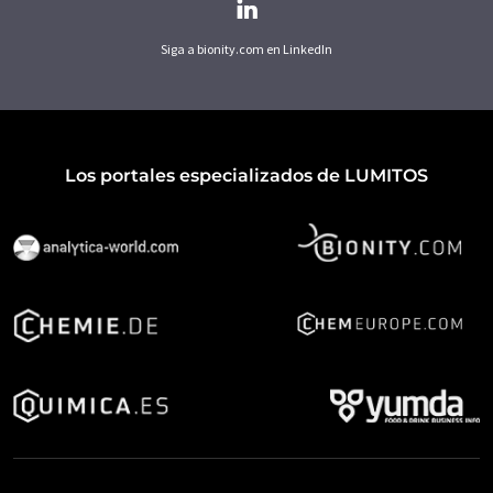
Siga a bionity.com en LinkedIn
Los portales especializados de LUMITOS