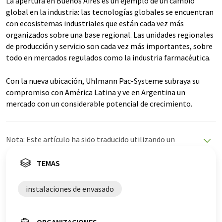
La apertura en Buenos Aires es un ejemplo de un cambio
global en la industria: las tecnologías globales se encuentran
con ecosistemas industriales que están cada vez más
organizados sobre una base regional. Las unidades regionales
de producción y servicio son cada vez más importantes, sobre
todo en mercados regulados como la industria farmacéutica.
Con la nueva ubicación, Uhlmann Pac-Systeme subraya su
compromiso con América Latina y ve en Argentina un
mercado con un considerable potencial de crecimiento.
Nota: Este artículo ha sido traducido utilizando un
sistema informático sin intervención humana. LUMITOS
ofrece estas traducciones automáticas para presentar
TEMAS
una gama más amplia de noticias de actualidad. Como
este artículo ha sido traducido con traducción
instalaciones de envasado
automática, es posible que contenga errores de
vocabulario, sintaxis o gramática. El artículo original en
Alemán se puede encontrar
aquí
.