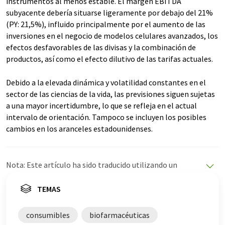
instrumentos al menos estable. El margen EBITDA
subyacente debería situarse ligeramente por debajo del 21%
(PY: 21,5%), influido principalmente por el aumento de las
inversiones en el negocio de modelos celulares avanzados, los
efectos desfavorables de las divisas y la combinación de
productos, así como el efecto dilutivo de las tarifas actuales.
Debido a la elevada dinámica y volatilidad constantes en el
sector de las ciencias de la vida, las previsiones siguen sujetas
a una mayor incertidumbre, lo que se refleja en el actual
intervalo de orientación. Tampoco se incluyen los posibles
cambios en los aranceles estadounidenses.
Nota: Este artículo ha sido traducido utilizando un
sistema informático sin intervención humana. LUMITOS
ofrece estas traducciones automáticas para presentar
TEMAS
una gama más amplia de noticias de actualidad. Como
este artículo ha sido traducido con traducción
consumibles
biofarmacéuticas
automática, es posible que contenga errores de