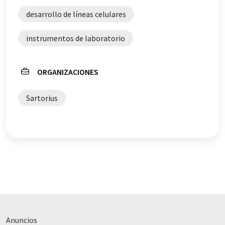
vocabulario, sintaxis o gramática. El artículo original en
desarrollo de líneas celulares
Inglés se puede encontrar
aquí
.
instrumentos de laboratorio
ORGANIZACIONES
Sartorius
Anuncios