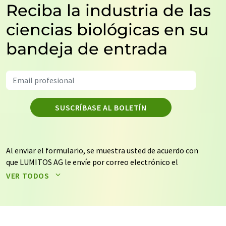
Reciba la industria de las
ciencias biológicas en su
bandeja de entrada
SUSCRÍBASE AL BOLETÍN
Al enviar el formulario, se muestra usted de acuerdo con
que LUMITOS AG le envíe por correo electrónico el
boletín o boletines seleccionados anteriormente. Sus
VER TODOS
datos no se facilitarán a terceros. El almacenamiento y
el procesamiento de sus datos se realiza sobre la base
de nuestra
política de protección de datos
. LUMITOS
puede ponerse en contacto con usted por correo