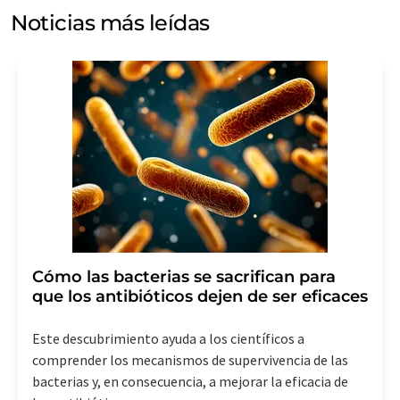
electrónico a efectos publicitarios o de investigación de
Noticias más leídas
mercado y opinión. Puede revocar en todo momento su
consentimiento sin efecto retroactivo y sin necesidad
de indicar los motivos informando por correo postal a
LUMITOS AG, Ernst-Augustin-Str. 2, 12489 Berlín
(Alemania) o por correo electrónico a
revoke@lumitos.com
. Además, en cada correo
electrónico se incluye un enlace para anular la
suscripción al boletín informativo correspondiente.
Cómo las bacterias se sacrifican para
que los antibióticos dejen de ser eficaces
Este descubrimiento ayuda a los científicos a
comprender los mecanismos de supervivencia de las
bacterias y, en consecuencia, a mejorar la eficacia de