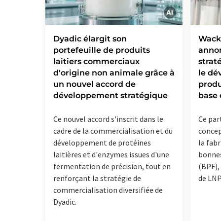
Dyadic élargit son
Wacke
portefeuille de produits
annon
laitiers commerciaux
strat
d'origine non animale grâce à
le dé
un nouvel accord de
produ
développement stratégique
base
Ce nouvel accord s'inscrit dans le
Ce par
cadre de la commercialisation et du
concep
développement de protéines
la fab
laitières et d'enzymes issues d'une
bonnes
fermentation de précision, tout en
(BPF),
renforçant la stratégie de
de LN
commercialisation diversifiée de
Dyadic.