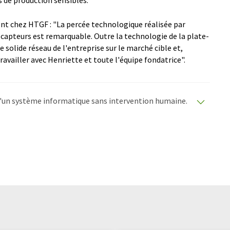
 de production sensibles.
nt chez HTGF : "La percée technologique réalisée par
apteurs est remarquable. Outre la technologie de la plate-
 solide réseau de l'entreprise sur le marché cible et,
travailler avec Henriette et toute l'équipe fondatrice".
e d'un système informatique sans intervention humaine.
matiques pour présenter un plus large éventail
raduit avec traduction automatique, il est possible
ire, de syntaxe ou de grammaire. L'article original dans