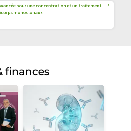
avancée pour une concentration et un traitement
ticorps monoclonaux
 finances