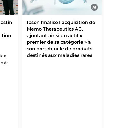
testin
Ipsen finalise l'acquisition de
Eurofin
Memo Therapeutics AG,
d'Elem
ation
ajoutant ainsi un actif «
de la b
premier de sa catégorie » à
analyse
son portefeuille de produits
Amériq
destinés aux maladies rares
tion
Les 27 s
on de
être int
spoke » 