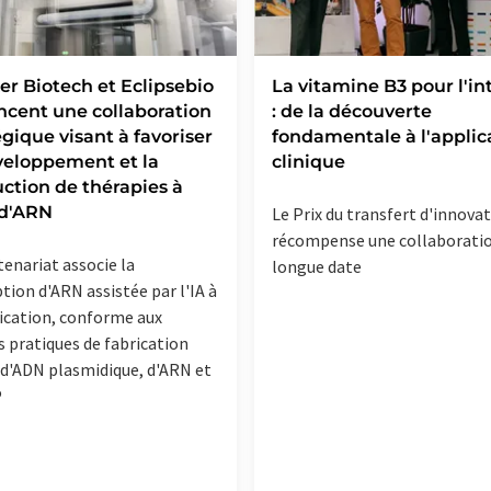
r Biotech et Eclipsebio
La vitamine B3 pour l'in
cent une collaboration
: de la découverte
égique visant à favoriser
fondamentale à l'applic
veloppement et la
clinique
ction de thérapies à
 d'ARN
Le Prix du transfert d'innova
récompense une collaborati
tenariat associe la
longue date
tion d'ARN assistée par l'IA à
rication, conforme aux
 pratiques de fabrication
 d'ADN plasmidique, d'ARN et
P