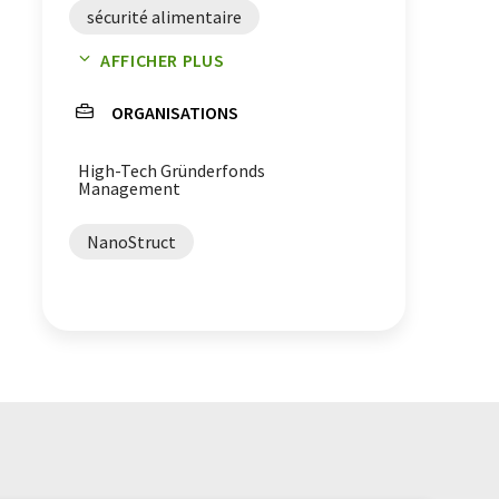
sécurité alimentaire
AFFICHER PLUS
financement d'amorçage
ORGANISATIONS
puces de capteur
High-Tech Gründerfonds
analyse alimentaire
Management
nanotechnologie
NanoStruct
biotechnologie
apprentissage automatique
salmonelles
bactéries
aliments