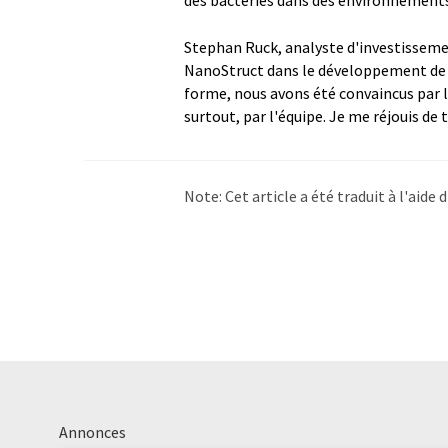
des bactéries dans des environnements
Stephan Ruck, analyste d'investisseme
NanoStruct dans le développement de c
forme, nous avons été convaincus par le
surtout, par l'équipe. Je me réjouis de 
Note: Cet article a été traduit à l'aid
LUMITOS propose ces traductions auto
d'actualités. Comme cet article a été t
qu'il contienne des erreurs de vocabula
Anglais peut être trouvé
ici
.
Annonces