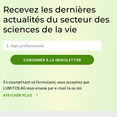
Recevez les dernières
actualités du secteur des
sciences de la vie
S'ABONNER À LA NEWSLETTER
En soumettant ce formulaire, vous acceptez que
LUMITOS AG vous envoie par e-mail la ou les
newsletters sélectionnées ci-dessus. Vos données ne
AFFICHER PLUS
seront pas transmises à des tiers. Vos données seront
stockées et traitées conformément à nos
règles de
protection des données
. LUMITOS peut vous contacter