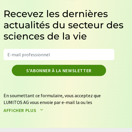
Recevez les dernières
actualités du secteur des
sciences de la vie
S'ABONNER À LA NEWSLETTER
En soumettant ce formulaire, vous acceptez que
LUMITOS AG vous envoie par e-mail la ou les
newsletters sélectionnées ci-dessus. Vos données ne
AFFICHER PLUS
seront pas transmises à des tiers. Vos données seront
stockées et traitées conformément à nos
règles de
protection des données
. LUMITOS peut vous contacter