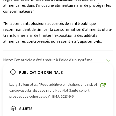
alimentaires dans l'industrie alimentaire afin de protéger les
consommateurs".
"En attendant, plusieurs autorités de santé publique
recommandent de limiter la consommation d'aliments ultra-
transformés afin de limiter l'exposition à des additifs
alimentaires controversés non essentiels", ajoutent-ils.
Note: Cet article a été traduit à l'aide d'un système
informatique sans intervention humaine. LUMITOS
propose ces traductions automatiques pour présenter
PUBLICATION ORIGINALE
un plus large éventail d'actualités. Comme cet article a
été traduit avec traduction automatique, il est possible
Laury Sellem et al.; "Food additive emulsifiers and risk of
qu'il contienne des erreurs de vocabulaire, de syntaxe ou
cardiovascular disease in the NutriNet-Santé cohort:
de grammaire. L'article original dans Anglais peut être
prospective cohort study"; BMJ, 2023-9-6
trouvé
ici
.
SUJETS