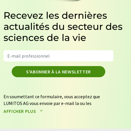
Recevez les dernières
actualités du secteur des
sciences de la vie
S'ABONNER À LA NEWSLETTER
En soumettant ce formulaire, vous acceptez que
LUMITOS AG vous envoie par e-mail la ou les
newsletters sélectionnées ci-dessus. Vos données ne
AFFICHER PLUS
seront pas transmises à des tiers. Vos données seront
stockées et traitées conformément à nos
règles de
protection des données
. LUMITOS peut vous contacter