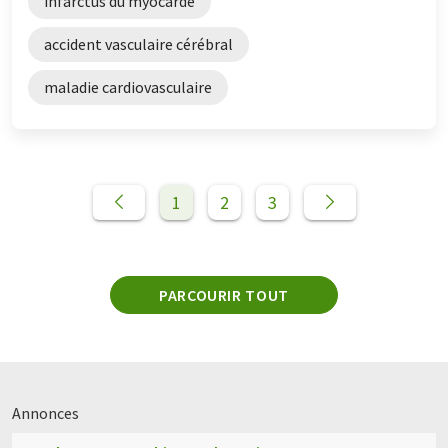
infarctus du myocarde
accident vasculaire cérébral
maladie cardiovasculaire
1
2
3
PARCOURIR TOUT
Annonces