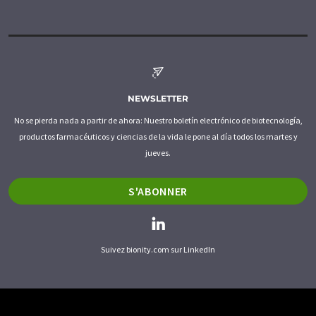
NEWSLETTER
No se pierda nada a partir de ahora: Nuestro boletín electrónico de biotecnología,
productos farmacéuticos y ciencias de la vida le pone al día todos los martes y
jueves.
S'ABONNER
Suivez bionity.com sur LinkedIn