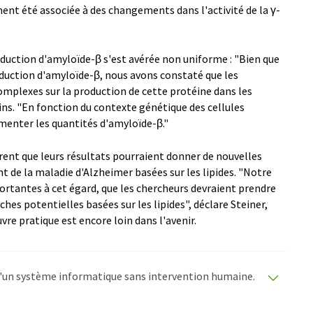
t été associée à des changements dans l'activité de la γ-
oduction d'amyloïde-β s'est avérée non uniforme : "Bien que
oduction d'amyloïde-β, nous avons constaté que les
complexes sur la production de cette protéine dans les
ns. "En fonction du contexte génétique des cellules
gmenter les quantités d'amyloïde-β."
èrent que leurs résultats pourraient donner de nouvelles
t de la maladie d'Alzheimer basées sur les lipides. "Notre
rtantes à cet égard, que les chercheurs devraient prendre
hes potentielles basées sur les lipides", déclare Steiner,
re pratique est encore loin dans l'avenir.
e d'un système informatique sans intervention humaine.
matiques pour présenter un plus large éventail
raduit avec traduction automatique, il est possible