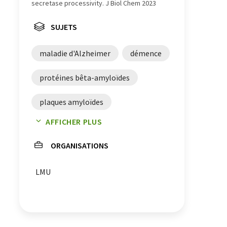
secretase processivity. J Biol Chem 2023
SUJETS
maladie d'Alzheimer
démence
protéines bêta-amyloïdes
plaques amyloïdes
AFFICHER PLUS
membranes cellulaires
ORGANISATIONS
cerveau
lipides
LMU
activité enzymatique
cultures cellulaires
acides gras