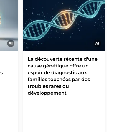
La découverte récente d'une
Leishm
cause génétique offre un
parasit
ns
espoir de diagnostic aux
des cel
familles touchées par des
comme 
troubles rares du
développement