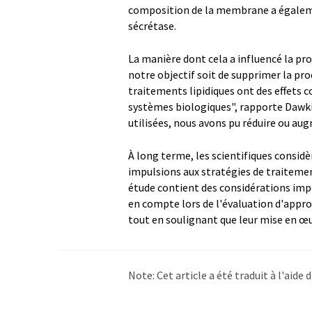
composition de la membrane a égalemen
sécrétase.
La manière dont cela a influencé la pr
notre objectif soit de supprimer la pr
traitements lipidiques ont des effets 
systèmes biologiques", rapporte Dawki
utilisées, nous avons pu réduire ou au
À long terme, les scientifiques consid
impulsions aux stratégies de traitemen
étude contient des considérations impo
en compte lors de l'évaluation d'approc
tout en soulignant que leur mise en œuv
Note: Cet article a été traduit à l'aid
LUMITOS propose ces traductions auto
d'actualités. Comme cet article a été t