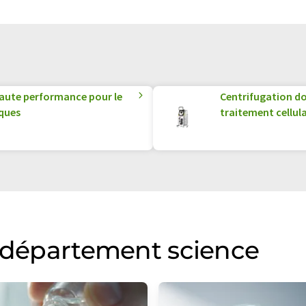
 haute performance pour le
Centrifugation do
ques
traitement cellula
u département science