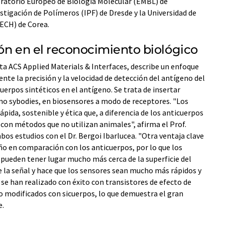
boratorio Europeo de Biología Molecular (EMBL) de
stigación de Polímeros (IPF) de Dresde y la Universidad de
ECH) de Corea.
ón en el reconocimiento biológico
sta ACS Applied Materials & Interfaces, describe un enfoque
te la precisión y la velocidad de detección del antígeno del
uerpos sintéticos en el antígeno. Se trata de insertar
o sybodies, en biosensores a modo de receptores. "Los
pida, sostenible y ética que, a diferencia de los anticuerpos
 con métodos que no utilizan animales", afirma el Prof.
os estudios con el Dr. Bergoi Ibarlucea. "Otra ventaja clave
ño en comparación con los anticuerpos, por lo que los
pueden tener lugar mucho más cerca de la superficie del
e la señal y hace que los sensores sean mucho más rápidos y
s se han realizado con éxito con transistores de efecto de
o modificados con sicuerpos, lo que demuestra el gran
e.