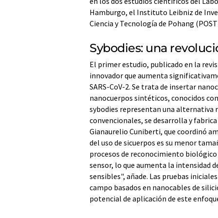
en los dos estudios científicos del La
Hamburgo, el Instituto Leibniz de Inve
Ciencia y Tecnología de Pohang (POST
Sybodies: una revoluci
El primer estudio, publicado en la revi
innovador que aumenta significativamen
SARS-CoV-2. Se trata de insertar nanoc
nanocuerpos sintéticos, conocidos com
sybodies representan una alternativa rá
convencionales, se desarrolla y fabrica
Gianaurelio Cuniberti, que coordinó amb
del uso de sicuerpos es su menor tama
procesos de reconocimiento biológico 
sensor, lo que aumenta la intensidad d
sensibles", añade. Las pruebas iniciale
campo basados en nanocables de silici
potencial de aplicación de este enfoqu