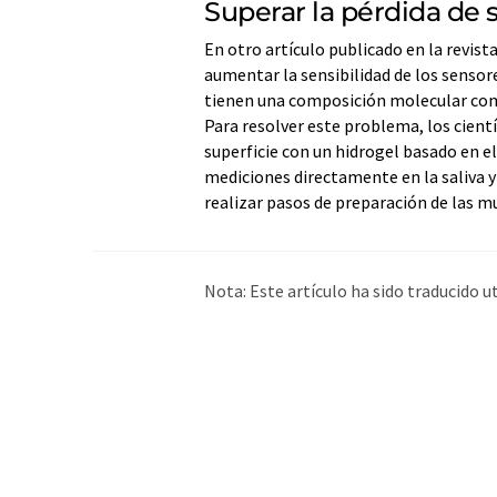
Superar la pérdida de s
En otro artículo publicado en la revis
aumentar la sensibilidad de los sensor
tienen una composición molecular comp
Para resolver este problema, los cientí
superficie con un hidrogel basado en el
mediciones directamente en la saliva y
realizar pasos de preparación de las 
Nota: Este artículo ha sido traducido 
humana. LUMITOS ofrece estas traduc
amplia de noticias de actualidad. Como
automática, es posible que contenga er
original en Inglés se puede encontrar
a