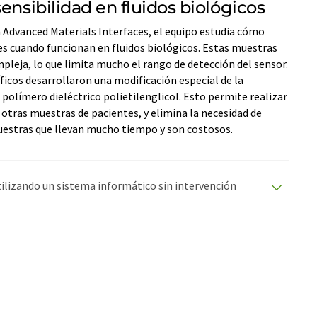
ensibilidad en fluidos biológicos
ta Advanced Materials Interfaces, el equipo estudia cómo
es cuando funcionan en fluidos biológicos. Estas muestras
leja, lo que limita mucho el rango de detección del sensor.
ficos desarrollaron una modificación especial de la
 polímero dieléctrico polietilenglicol. Esto permite realizar
 otras muestras de pacientes, y elimina la necesidad de
muestras que llevan mucho tiempo y son costosos.
utilizando un sistema informático sin intervención
ciones automáticas para presentar una gama más
 este artículo ha sido traducido con traducción
rores de vocabulario, sintaxis o gramática. El artículo
quí
.