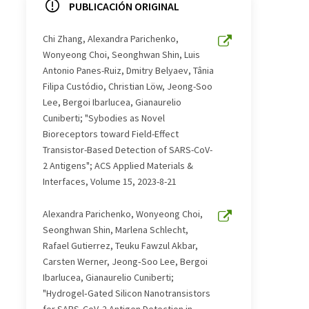
PUBLICACIÓN ORIGINAL
Chi Zhang, Alexandra Parichenko,
Wonyeong Choi, Seonghwan Shin, Luis
Antonio Panes-Ruiz, Dmitry Belyaev, Tânia
Filipa Custódio, Christian Löw, Jeong-Soo
Lee, Bergoi Ibarlucea, Gianaurelio
Cuniberti; "Sybodies as Novel
Bioreceptors toward Field-Effect
Transistor-Based Detection of SARS-CoV-
2 Antigens"; ACS Applied Materials &
Interfaces, Volume 15, 2023-8-21
Alexandra Parichenko, Wonyeong Choi,
Seonghwan Shin, Marlena Schlecht,
Rafael Gutierrez, Teuku Fawzul Akbar,
Carsten Werner, Jeong‐Soo Lee, Bergoi
Ibarlucea, Gianaurelio Cuniberti;
"Hydrogel‐Gated Silicon Nanotransistors
for SARS‐CoV‐2 Antigen Detection in