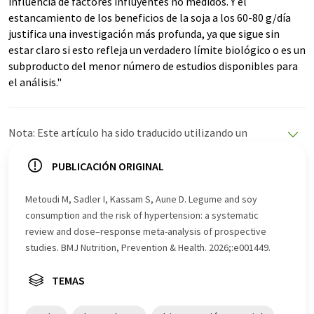
influencia de factores influyentes no medidos. Y el
estancamiento de los beneficios de la soja a los 60-80 g/día
justifica una investigación más profunda, ya que sigue sin
estar claro si esto refleja un verdadero límite biológico o es un
subproducto del menor número de estudios disponibles para
el análisis."
Nota: Este artículo ha sido traducido utilizando un
sistema informático sin intervención humana. LUMITOS
ofrece estas traducciones automáticas para presentar
PUBLICACIÓN ORIGINAL
una gama más amplia de noticias de actualidad. Como
este artículo ha sido traducido con traducción
Metoudi M, Sadler I, Kassam S, Aune D. Legume and soy
automática, es posible que contenga errores de
consumption and the risk of hypertension: a systematic
vocabulario, sintaxis o gramática. El artículo original en
review and dose–response meta-analysis of prospective
Inglés se puede encontrar
aquí
.
studies. BMJ Nutrition, Prevention & Health. 2026;:e001449.
TEMAS