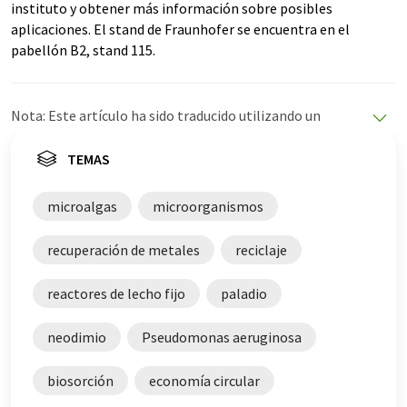
instituto y obtener más información sobre posibles
aplicaciones. El stand de Fraunhofer se encuentra en el
pabellón B2, stand 115.
Nota: Este artículo ha sido traducido utilizando un
sistema informático sin intervención humana. LUMITOS
ofrece estas traducciones automáticas para presentar
TEMAS
una gama más amplia de noticias de actualidad. Como
este artículo ha sido traducido con traducción
microalgas
microorganismos
automática, es posible que contenga errores de
vocabulario, sintaxis o gramática. El artículo original en
recuperación de metales
reciclaje
Inglés se puede encontrar
aquí
.
reactores de lecho fijo
paladio
neodimio
Pseudomonas aeruginosa
biosorción
economía circular