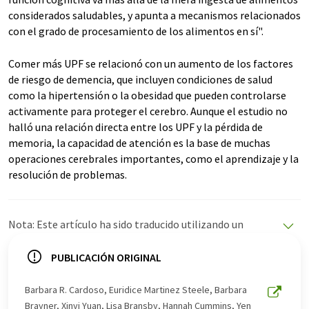
considerados saludables, y apunta a mecanismos relacionados
con el grado de procesamiento de los alimentos en sí".
Comer más UPF se relacionó con un aumento de los factores
de riesgo de demencia, que incluyen condiciones de salud
como la hipertensión o la obesidad que pueden controlarse
activamente para proteger el cerebro. Aunque el estudio no
halló una relación directa entre los UPF y la pérdida de
memoria, la capacidad de atención es la base de muchas
operaciones cerebrales importantes, como el aprendizaje y la
resolución de problemas.
Nota: Este artículo ha sido traducido utilizando un
sistema informático sin intervención humana. LUMITOS
ofrece estas traducciones automáticas para presentar
PUBLICACIÓN ORIGINAL
una gama más amplia de noticias de actualidad. Como
este artículo ha sido traducido con traducción
Barbara R. Cardoso, Euridice Martinez Steele, Barbara
automática, es posible que contenga errores de
Brayner, Xinyi Yuan, Lisa Bransby, Hannah Cummins, Yen