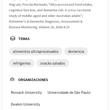
vocabulario, sintaxis o gramática. El artículo original en
Ying Lim, Priscila Machado; "Ultra‐processed food intake,
Inglés se puede encontrar
aquí
.
cognitive function, and dementia risk: A cross‐sectional
study of middle‐aged and older Australian adults";
Alzheimer's & Dementia: Diagnosis, Assessment &
Disease Monitoring, Volume 18, 2026-4-23
TEMAS
alimentos ultraprocesados
demencia
refrigerios
snacks salados
ORGANIZACIONES
Monash University
Universidade de São Paulo
Deakin University