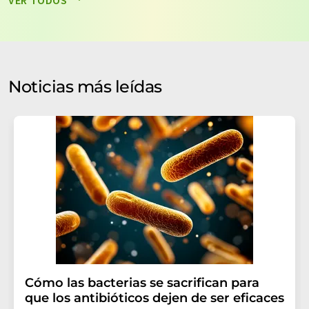
VER TODOS
datos no se facilitarán a terceros. El almacenamiento y
el procesamiento de sus datos se realiza sobre la base
de nuestra
política de protección de datos
. LUMITOS
puede ponerse en contacto con usted por correo
electrónico a efectos publicitarios o de investigación de
Noticias más leídas
mercado y opinión. Puede revocar en todo momento su
consentimiento sin efecto retroactivo y sin necesidad
de indicar los motivos informando por correo postal a
LUMITOS AG, Ernst-Augustin-Str. 2, 12489 Berlín
(Alemania) o por correo electrónico a
revoke@lumitos.com
. Además, en cada correo
electrónico se incluye un enlace para anular la
suscripción al boletín informativo correspondiente.
Cómo las bacterias se sacrifican para
que los antibióticos dejen de ser eficaces