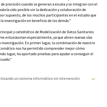
de precisión cuando se generan a escala y se integran con el
abría sido posible sin la dedicación y colaboración de
 por supuesto, de los muchos participantes en el estudio que
a investigación en beneficio de los demás."
principal y catedrático de Modelización de Datos Sanitarios
e me entusiasman especialmente, ya que abren nuevas vías
 investigación. En primer lugar, la combinación de nuestro
automático nos ha permitido comprender mejor cómo
ndo lugar, ha aportado pruebas para ayudar a conseguir el
cuado."
utilizando un sistema informático sin intervención
ciones automáticas para presentar una gama más
 este artículo ha sido traducido con traducción
rores de vocabulario, sintaxis o gramática. El artículo
quí
.