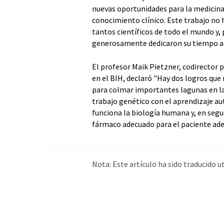
nuevas oportunidades para la medicina 
conocimiento clínico. Este trabajo no h
tantos científicos de todo el mundo y,
generosamente dedicaron su tiempo a l
El profesor Maik Pietzner, codirector 
en el BIH, declaró "Hay dos logros qu
para colmar importantes lagunas en la
trabajo genético con el aprendizaje 
funciona la biología humana y, en segu
fármaco adecuado para el paciente ade
Nota: Este artículo ha sido traducido 
humana. LUMITOS ofrece estas traduc
amplia de noticias de actualidad. Como
automática, es posible que contenga er
original en Inglés se puede encontrar
a