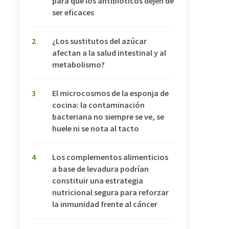
para que los antibióticos dejen de
ser eficaces
2
¿Los sustitutos del azúcar
afectan a la salud intestinal y al
metabolismo?
3
El microcosmos de la esponja de
cocina: la contaminación
bacteriana no siempre se ve, se
huele ni se nota al tacto
4
Los complementos alimenticios
a base de levadura podrían
constituir una estrategia
nutricional segura para reforzar
la inmunidad frente al cáncer