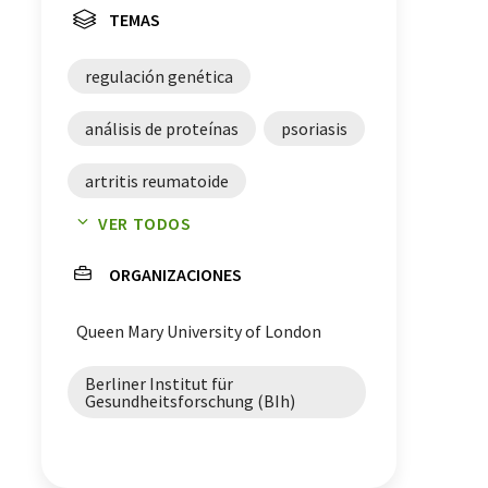
TEMAS
regulación genética
análisis de proteínas
psoriasis
artritis reumatoide
VER TODOS
medicina de precisión
ORGANIZACIONES
medicina personalizada
Queen Mary University of London
genética
Berliner Institut für
aprendizaje automático
Gesundheitsforschung (BIh)