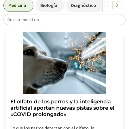
Medicina
Biología
Diagnóstico
Biotecno
Buscar industria
El olfato de los perros y la inteligencia
artificial aportan nuevas pistas sobre el
«COVID prolongado»
Lo que los perros detectan con el olfato, la