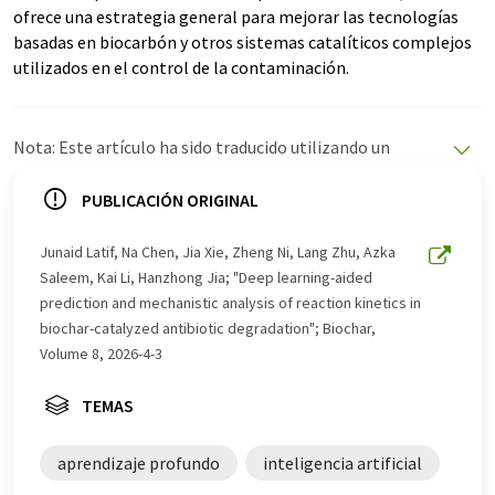
ofrece una estrategia general para mejorar las tecnologías
basadas en biocarbón y otros sistemas catalíticos complejos
utilizados en el control de la contaminación.
Nota: Este artículo ha sido traducido utilizando un
sistema informático sin intervención humana. LUMITOS
ofrece estas traducciones automáticas para presentar
PUBLICACIÓN ORIGINAL
una gama más amplia de noticias de actualidad. Como
este artículo ha sido traducido con traducción
Junaid Latif, Na Chen, Jia Xie, Zheng Ni, Lang Zhu, Azka
automática, es posible que contenga errores de
Saleem, Kai Li, Hanzhong Jia; "Deep learning-aided
vocabulario, sintaxis o gramática. El artículo original en
prediction and mechanistic analysis of reaction kinetics in
Inglés se puede encontrar
aquí
.
biochar-catalyzed antibiotic degradation"; Biochar,
Volume 8, 2026-4-3
TEMAS
aprendizaje profundo
inteligencia artificial