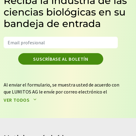
Reciba la industria de las
ciencias biológicas en su
bandeja de entrada
SUSCRÍBASE AL BOLETÍN
Al enviar el formulario, se muestra usted de acuerdo con
que LUMITOS AG le envíe por correo electrónico el
boletín o boletines seleccionados anteriormente. Sus
VER TODOS
datos no se facilitarán a terceros. El almacenamiento y
el procesamiento de sus datos se realiza sobre la base
de nuestra
política de protección de datos
. LUMITOS
puede ponerse en contacto con usted por correo
electrónico a efectos publicitarios o de investigación de