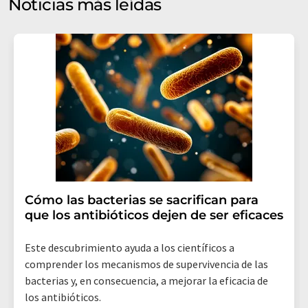
Noticias más leídas
mercado y opinión. Puede revocar en todo momento su
consentimiento sin efecto retroactivo y sin necesidad
de indicar los motivos informando por correo postal a
LUMITOS AG, Ernst-Augustin-Str. 2, 12489 Berlín
(Alemania) o por correo electrónico a
revoke@lumitos.com
. Además, en cada correo
electrónico se incluye un enlace para anular la
suscripción al boletín informativo correspondiente.
Cómo las bacterias se sacrifican para
que los antibióticos dejen de ser eficaces
Este descubrimiento ayuda a los científicos a
comprender los mecanismos de supervivencia de las
bacterias y, en consecuencia, a mejorar la eficacia de
los antibióticos.