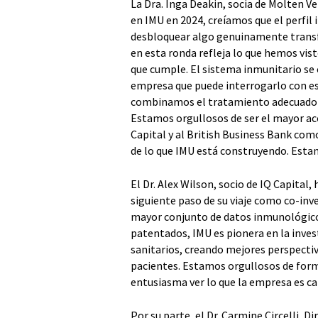
La Dra. Inga Deakin, socia de Molten V
en IMU en 2024, creíamos que el perfi
desbloquear algo genuinamente transfo
en esta ronda refleja lo que hemos vis
que cumple. El sistema inmunitario se 
empresa que puede interrogarlo con est
combinamos el tratamiento adecuado 
Estamos orgullosos de ser el mayor acc
Capital y al British Business Bank com
de lo que IMU está construyendo. Esta
El Dr. Alex Wilson, socio de IQ Capital
siguiente paso de su viaje como co-inve
mayor conjunto de datos inmunológico
patentados, IMU es pionera en la inves
sanitarios, creando mejores perspectiv
pacientes. Estamos orgullosos de forma
entusiasma ver lo que la empresa es cap
Por su parte, el Dr. Carmine Circelli, Di