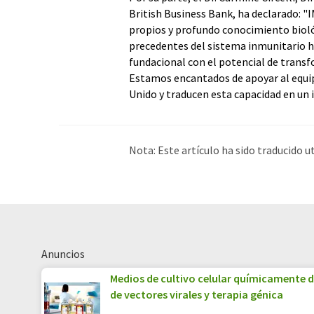
British Business Bank, ha declarado: "
propios y profundo conocimiento biológ
precedentes del sistema inmunitario 
fundacional con el potencial de transf
Estamos encantados de apoyar al equip
Unido y traducen esta capacidad en un 
Nota: Este artículo ha sido traducido 
humana. LUMITOS ofrece estas traduc
amplia de noticias de actualidad. Como
automática, es posible que contenga er
original en Inglés se puede encontrar
a
Anuncios
Medios de cultivo celular químicamente d
de vectores virales y terapia génica