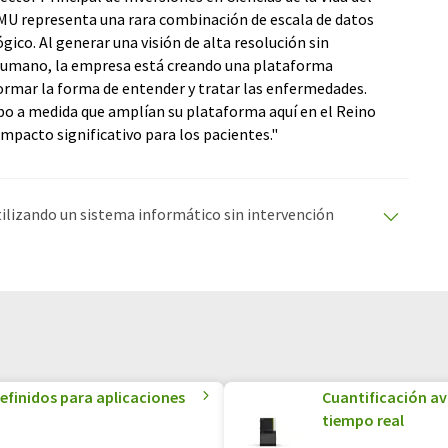
IMU representa una rara combinación de escala de datos
ico. Al generar una visión de alta resolución sin
humano, la empresa está creando una plataforma
ormar la forma de entender y tratar las enfermedades.
o a medida que amplían su plataforma aquí en el Reino
impacto significativo para los pacientes."
utilizando un sistema informático sin intervención
ciones automáticas para presentar una gama más
 este artículo ha sido traducido con traducción
rores de vocabulario, sintaxis o gramática. El artículo
quí
.
efinidos para aplicaciones
Cuantificación av
tiempo real