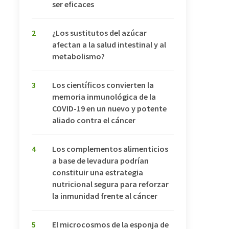
ser eficaces
2
¿Los sustitutos del azúcar
afectan a la salud intestinal y al
metabolismo?
3
Los científicos convierten la
memoria inmunológica de la
COVID-19 en un nuevo y potente
aliado contra el cáncer
4
Los complementos alimenticios
a base de levadura podrían
constituir una estrategia
nutricional segura para reforzar
la inmunidad frente al cáncer
5
El microcosmos de la esponja de