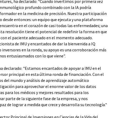
entures, ha declarado: "Cuando invertimos por primera vez
l inmunológico profundo combinado con la IA podría
rmador en la medicina de precisión. Nuestra participación
to desde entonces: un equipo que ejecuta y una plataforma
encuentra en el corazón de casi todas las enfermedades; una
a resolución tiene el potencial de redefinir la forma en que
con el paciente adecuado en el momento adecuado.
ionista de IMU y encantados de dar la bienvenida a IQ
o inversores en la ronda, su apoyo es una corroboración más
mos entusiasmados con lo que viene".
, ha declarado: "Estamos encantados de apoyar a IMU en el
rsor principal en esta última ronda de financiación. Con el
s del mundo y análisis de aprendizaje automático
tigación para aprovechar el enorme valor de los datos
as para los médicos y mejores resultados para los
r parte de la siguiente fase de la empresa, y nos
az de lograr a medida que crece y desarrolla su tecnología."
rector Principal de Inversiones en Ciencias de la Vida del