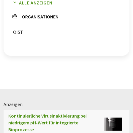
ALLE ANZEIGEN
Wirbeltiere
Augen
Katarakt-Chirurgie
ORGANISATIONEN
OIST
Anzeigen
Kontinuierliche Virusinaktivierung bei
niedrigem pH-Wert für integrierte
Bioprozesse