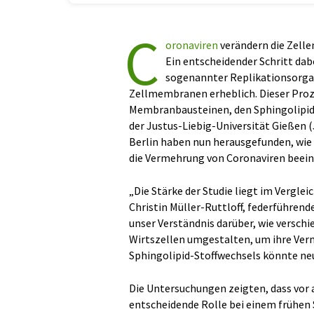
C
oronaviren
verändern die Zellen
Ein entscheidender Schritt dabe
sogenannter Replikationsorgan
Zellmembranen erheblich. Dieser Pro
Membranbausteinen, den Sphingolipiden
der Justus-Liebig-Universität Gießen (
Berlin haben nun herausgefunden, wie 
die Vermehrung von Coronaviren beein
„Die Stärke der Studie liegt im Vergle
Christin Müller-Ruttloff, federführend
unser Verständnis darüber, wie verschi
Wirtszellen umgestalten, um ihre Verm
Sphingolipid-Stoffwechsels könnte neu
Die Untersuchungen zeigten, dass vor
entscheidende Rolle bei einem frühen S