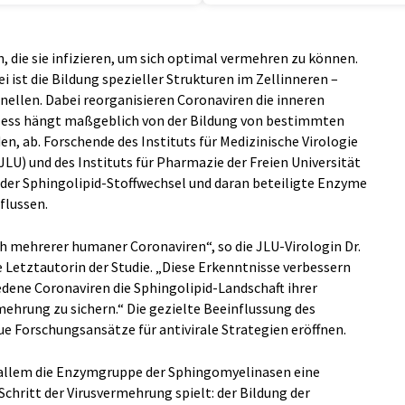
, die sie infizieren, um sich optimal vermehren zu können.
i ist die Bildung spezieller Strukturen im Zellinneren –
ellen. Dabei reorganisieren Coronaviren die inneren
zess hängt maßgeblich von der Bildung von bestimmten
, ab. Forschende des Instituts für Medizinische Virologie
JLU) und des Instituts für Pharmazie der Freien Universität
der Sphingolipid-Stoffwechsel und daran beteiligte Enzyme
flussen.
ich mehrerer humaner Coronaviren“, so die JLU-Virologin Dr.
e Letztautorin der Studie. „Diese Erkenntnisse verbessern
edene Coronaviren die Sphingolipid-Landschaft ihrer
ehrung zu sichern.“ Die gezielte Beeinflussung des
e Forschungsansätze für antivirale Strategien eröffnen.
 allem die Enzymgruppe der Sphingomyelinasen eine
chritt der Virusvermehrung spielt: der Bildung der