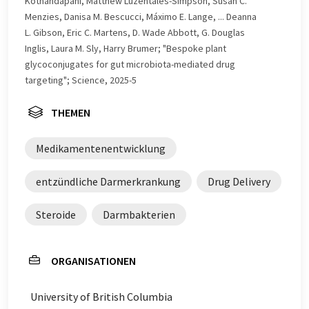
Kothandapani, Matthew Luzentales-Simpson, Susan C.
möglich, dass er Fehler im Vokabular, in der Syntax oder
Menzies, Danisa M. Bescucci, Máximo E. Lange, ... Deanna
in der Grammatik enthält. Den ursprünglichen Artikel in
L. Gibson, Eric C. Martens, D. Wade Abbott, G. Douglas
Englisch finden Sie
hier
.
Inglis, Laura M. Sly, Harry Brumer; "Bespoke plant
glycoconjugates for gut microbiota-mediated drug
targeting"; Science, 2025-5
THEMEN
Medikamentenentwicklung
entzündliche Darmerkrankung
Drug Delivery
Steroide
Darmbakterien
ORGANISATIONEN
University of British Columbia