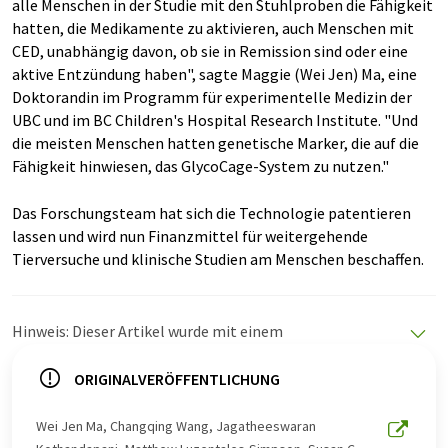
alle Menschen in der Studie mit den Stuhlproben die Fähigkeit
hatten, die Medikamente zu aktivieren, auch Menschen mit
CED, unabhängig davon, ob sie in Remission sind oder eine
aktive Entzündung haben", sagte Maggie (Wei Jen) Ma, eine
Doktorandin im Programm für experimentelle Medizin der
UBC und im BC Children's Hospital Research Institute. "Und
die meisten Menschen hatten genetische Marker, die auf die
Fähigkeit hinwiesen, das GlycoCage-System zu nutzen."
Das Forschungsteam hat sich die Technologie patentieren
lassen und wird nun Finanzmittel für weitergehende
Tierversuche und klinische Studien am Menschen beschaffen.
Hinweis: Dieser Artikel wurde mit einem
Computersystem ohne menschlichen Eingriff übersetzt.
LUMITOS bietet diese automatischen Übersetzungen
ORIGINALVERÖFFENTLICHUNG
an, um eine größere Bandbreite an aktuellen
Nachrichten zu präsentieren. Da dieser Artikel mit
Wei Jen Ma, Changqing Wang, Jagatheeswaran
automatischer Übersetzung übersetzt wurde, ist es