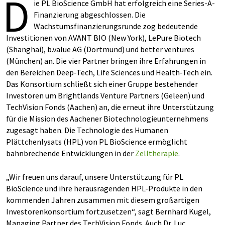
D
ie PL BioScience GmbH hat erfolgreich eine Series-A-
Finanzierung abgeschlossen. Die
Wachstumsfinanzierungsrunde zog bedeutende
Investitionen von AVANT BIO (New York), LePure Biotech
(Shanghai), b.value AG (Dortmund) und better ventures
(München) an. Die vier Partner bringen ihre Erfahrungen in
den Bereichen Deep-Tech, Life Sciences und Health-Tech ein.
Das Konsortium schließt sich einer Gruppe bestehender
Investoren um Brightlands Venture Partners (Geleen) und
TechVision Fonds (Aachen) an, die erneut ihre Unterstützung
für die Mission des Aachener Biotechnologieunternehmens
zugesagt haben. Die Technologie des Humanen
Plättchenlysats (HPL) von PL BioScience ermöglicht
bahnbrechende Entwicklungen in der
Zelltherapie
.
„Wir freuen uns darauf, unsere Unterstützung für PL
BioScience und ihre herausragenden HPL-Produkte in den
kommenden Jahren zusammen mit diesem großartigen
Investorenkonsortium fortzusetzen“, sagt Bernhard Kugel,
Managing Partner des TechVision Fonds. Auch Dr. Luc