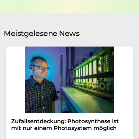
nicht an Dritte weitergegeben. Die Speicherung und
Verarbeitung Ihrer Daten durch die LUMITOS AG erfolgt
auf Basis unserer
Datenschutzerklärung
. LUMITOS darf
Sie zum Zwecke der Werbung oder der Markt- und
Meinungsforschung per E-Mail kontaktieren. Ihre
Meistgelesene News
Einwilligung können Sie jederzeit ohne Angabe von
Gründen gegenüber der LUMITOS AG, Ernst-Augustin-
Str. 2, 12489 Berlin oder per E-Mail unter
widerruf@lumitos.com
mit Wirkung für die Zukunft
widerrufen. Zudem ist in jeder E-Mail ein Link zur
Abbestellung des entsprechenden Newsletters
enthalten.
Zufallsentdeckung: Photosynthese ist
mit nur einem Photosystem möglich