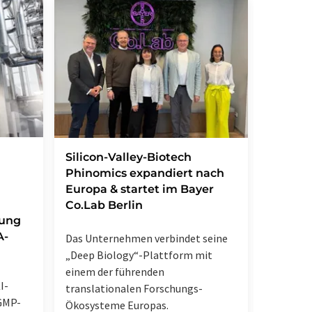
Vitami
Silicon-Valley-Biotech
besond
Phinomics expandiert nach
Grundl
Europa & startet im Bayer
klinis
Co.Lab Berlin
lung
A-
Innovati
Das Unternehmen verbindet seine
die gem
„Deep Biology“-Plattform mit
Forschen
einem der führenden
I-
Exzellen
translationalen Forschungs-
GMP-
CONARIS 
Ökosysteme Europas.