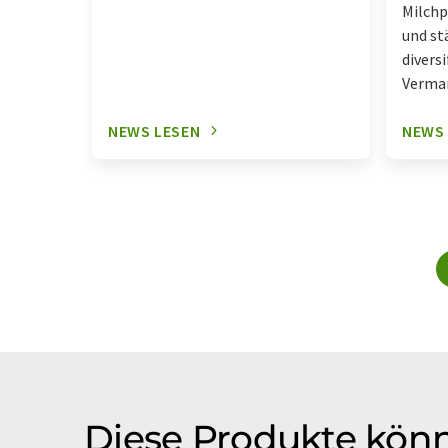
Milchp
und st
diversi
Vermar
NEWS LESEN
NEWS
Diese Produkte könn