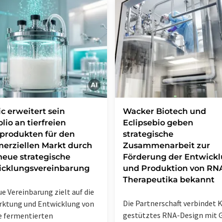
c erweitert sein
Wacker Biotech und
olio an tierfreien
Eclipsebio geben
produkten für den
strategische
erziellen Markt durch
Zusammenarbeit zur
neue strategische
Förderung der Entwick
icklungsvereinbarung
und Produktion von RN
Therapeutika bekannt
ue Vereinbarung zielt auf die
Die Partnerschaft verbindet K
ktung und Entwicklung von
gestütztes RNA-Design mit 
e fermentierten