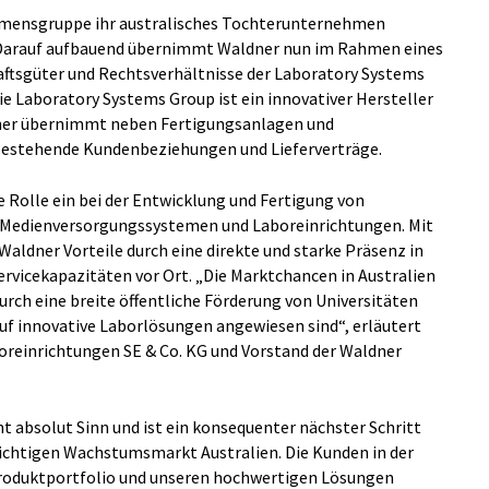
ehmensgruppe ihr australisches Tochterunternehmen
. Darauf aufbauend übernimmt Waldner nun im Rahmen eines
ftsgüter und Rechtsverhältnisse der Laboratory Systems
ie Laboratory Systems Group ist ein innovativer Hersteller
dner übernimmt neben Fertigungsanlagen und
 bestehende Kundenbeziehungen und Lieferverträge.
Rolle ein bei der Entwicklung und Fertigung von
Medienversorgungssystemen und Laboreinrichtungen. Mit
aldner Vorteile durch eine direkte und starke Präsenz in
Servicekapazitäten vor Ort. „Die Marktchancen in Australien
urch eine breite öffentliche Förderung von Universitäten
auf innovative Laborlösungen angewiesen sind“, erläutert
oreinrichtungen SE & Co. KG und Vorstand der Waldner
 absolut Sinn und ist ein konsequenter nächster Schritt
chtigen Wachstumsmarkt Australien. Die Kunden in der
roduktportfolio und unseren hochwertigen Lösungen