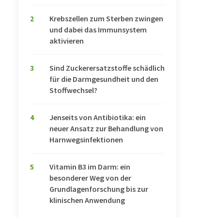
2
Krebszellen zum Sterben zwingen
und dabei das Immunsystem
aktivieren
3
Sind Zuckerersatzstoffe schädlich
für die Darmgesundheit und den
Stoffwechsel?
4
Jenseits von Antibiotika: ein
neuer Ansatz zur Behandlung von
Harnwegsinfektionen
5
Vitamin B3 im Darm: ein
besonderer Weg von der
Grundlagenforschung bis zur
klinischen Anwendung