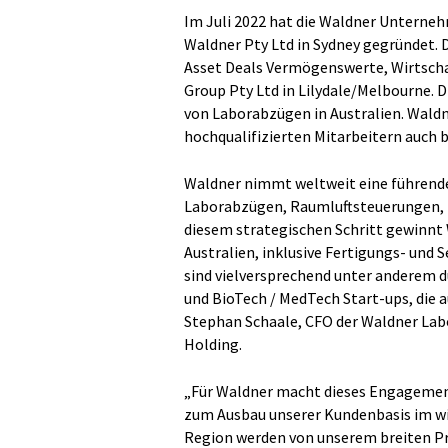
Im Juli 2022 hat die Waldner Untern
Waldner Pty Ltd in Sydney gegründet
Asset Deals Vermögenswerte, Wirtscha
Group Pty Ltd in Lilydale/Melbourne. D
von Laborabzügen in Australien. Wal
hochqualifizierten Mitarbeitern auch
Waldner nimmt weltweit eine führende 
Laborabzügen, Raumluftsteuerungen, 
diesem strategischen Schritt gewinnt W
Australien, inklusive Fertigungs- und 
sind vielversprechend unter anderem d
und BioTech / MedTech Start-ups, die 
Stephan Schaale, CFO der Waldner Lab
Holding.
„Für Waldner macht dieses Engagement
zum Ausbau unserer Kundenbasis im wi
Region werden von unserem breiten P