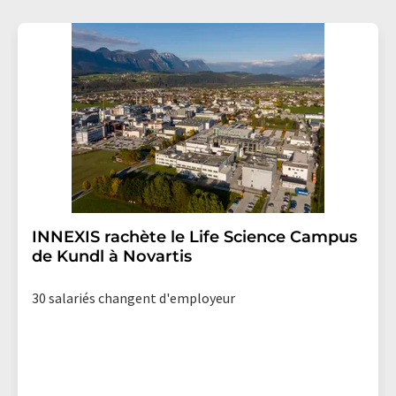
LUMITOS AG, Ernst-Augustin-Str. 2, 12489 Berlin,
Allemagne ou par e-mail à
revoke@lumitos.com
avec
effet pour l'avenir. De plus, chaque courriel contient un
lien pour se désabonner de la newsletter
correspondante.
INNEXIS rachète le Life Science Campus
de Kundl à Novartis
30 salariés changent d'employeur