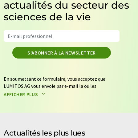
actualités du secteur des
sciences de la vie
S'ABONNER À LA NEWSLETTER
En soumettant ce formulaire, vous acceptez que
LUMITOS AG vous envoie par e-mail la ou les
newsletters sélectionnées ci-dessus. Vos données ne
AFFICHER PLUS
seront pas transmises à des tiers. Vos données seront
stockées et traitées conformément à nos
règles de
protection des données
. LUMITOS peut vous contacter
par e-mail à des fins publicitaires ou d'études de marché
et d'opinion. Vous pouvez à tout moment révoquer
Actualités les plus lues
votre consentement sans indication de motifs à