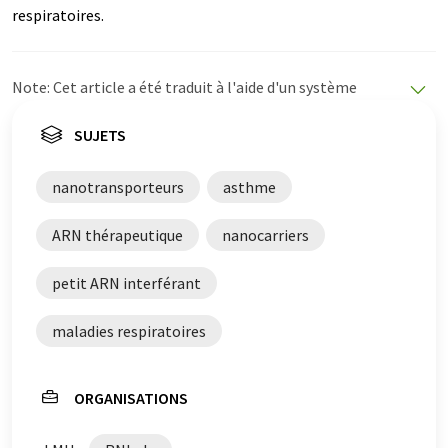
respiratoires.
Note: Cet article a été traduit à l'aide d'un système
informatique sans intervention humaine. LUMITOS
propose ces traductions automatiques pour présenter
SUJETS
un plus large éventail d'actualités. Comme cet article a
été traduit avec traduction automatique, il est possible
nanotransporteurs
asthme
qu'il contienne des erreurs de vocabulaire, de syntaxe ou
de grammaire. L'article original dans Anglais peut être
ARN thérapeutique
nanocarriers
trouvé
ici
.
petit ARN interférant
maladies respiratoires
ORGANISATIONS