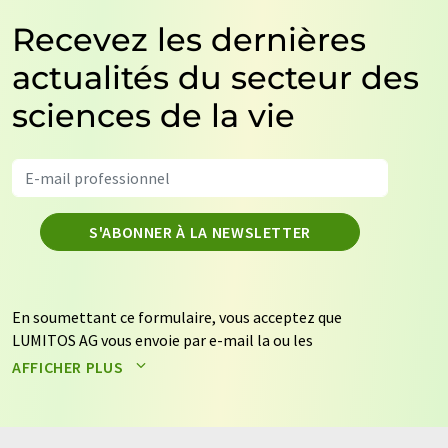
Recevez les dernières
actualités du secteur des
sciences de la vie
S'ABONNER À LA NEWSLETTER
En soumettant ce formulaire, vous acceptez que
LUMITOS AG vous envoie par e-mail la ou les
newsletters sélectionnées ci-dessus. Vos données ne
AFFICHER PLUS
seront pas transmises à des tiers. Vos données seront
stockées et traitées conformément à nos
règles de
protection des données
. LUMITOS peut vous contacter