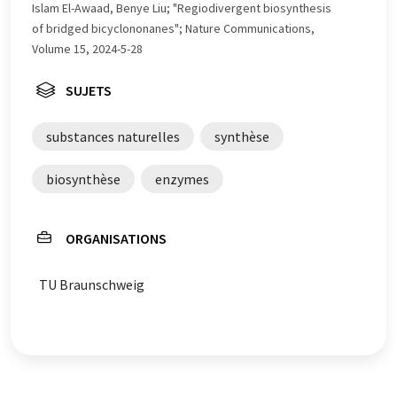
de grammaire. L'article original dans Allemand peut
Islam El-Awaad, Benye Liu; "Regiodivergent biosynthesis
être trouvé
ici
.
of bridged bicyclononanes"; Nature Communications,
Volume 15, 2024-5-28
SUJETS
substances naturelles
synthèse
biosynthèse
enzymes
ORGANISATIONS
TU Braunschweig