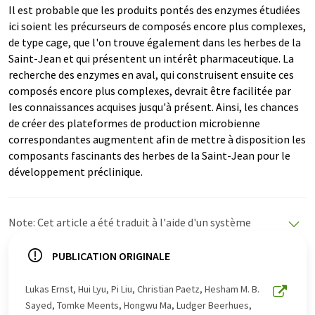
Il est probable que les produits pontés des enzymes étudiées
ici soient les précurseurs de composés encore plus complexes,
de type cage, que l'on trouve également dans les herbes de la
Saint-Jean et qui présentent un intérêt pharmaceutique. La
recherche des enzymes en aval, qui construisent ensuite ces
composés encore plus complexes, devrait être facilitée par
les connaissances acquises jusqu'à présent. Ainsi, les chances
de créer des plateformes de production microbienne
correspondantes augmentent afin de mettre à disposition les
composants fascinants des herbes de la Saint-Jean pour le
développement préclinique.
Note: Cet article a été traduit à l'aide d'un système
informatique sans intervention humaine. LUMITOS
propose ces traductions automatiques pour présenter
PUBLICATION ORIGINALE
un plus large éventail d'actualités. Comme cet article a
été traduit avec traduction automatique, il est possible
Lukas Ernst, Hui Lyu, Pi Liu, Christian Paetz, Hesham M. B.
qu'il contienne des erreurs de vocabulaire, de syntaxe ou
Sayed, Tomke Meents, Hongwu Ma, Ludger Beerhues,