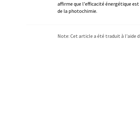
affirme que l'efficacité énergétique est
de la photochimie.
Note: Cet article a été traduit à l'aid
LUMITOS propose ces traductions auto
d'actualités. Comme cet article a été t
qu'il contienne des erreurs de vocabula
Anglais peut être trouvé
ici
.