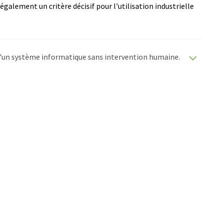
 également un critère décisif pour l'utilisation industrielle
e d'un système informatique sans intervention humaine.
matiques pour présenter un plus large éventail
raduit avec traduction automatique, il est possible
ire, de syntaxe ou de grammaire. L'article original dans