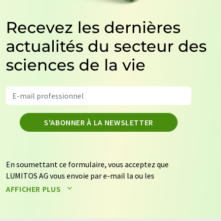
Recevez les dernières
actualités du secteur des
sciences de la vie
S'ABONNER À LA NEWSLETTER
En soumettant ce formulaire, vous acceptez que
LUMITOS AG vous envoie par e-mail la ou les
newsletters sélectionnées ci-dessus. Vos données ne
AFFICHER PLUS
seront pas transmises à des tiers. Vos données seront
stockées et traitées conformément à nos
règles de