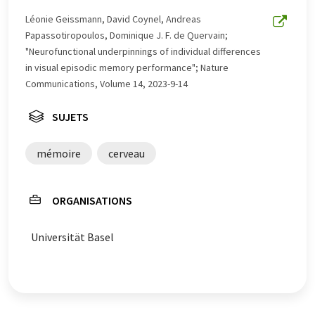
un plus large éventail d'actualités. Comme cet article a
été traduit avec traduction automatique, il est possible
Léonie Geissmann, David Coynel, Andreas
qu'il contienne des erreurs de vocabulaire, de syntaxe ou
Papassotiropoulos, Dominique J. F. de Quervain;
de grammaire. L'article original dans Anglais peut être
"Neurofunctional underpinnings of individual differences
trouvé
ici
.
in visual episodic memory performance"; Nature
Communications, Volume 14, 2023-9-14
SUJETS
mémoire
cerveau
ORGANISATIONS
Universität Basel