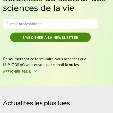
sciences de la vie
S'ABONNER À LA NEWSLETTER
En soumettant ce formulaire, vous acceptez que
LUMITOS AG vous envoie par e-mail la ou les
newsletters sélectionnées ci-dessus. Vos données ne
AFFICHER PLUS
seront pas transmises à des tiers. Vos données seront
stockées et traitées conformément à nos
règles de
protection des données
. LUMITOS peut vous contacter
par e-mail à des fins publicitaires ou d'études de marché
et d'opinion. Vous pouvez à tout moment révoquer
Actualités les plus lues
votre consentement sans indication de motifs à
LUMITOS AG, Ernst-Augustin-Str. 2, 12489 Berlin,