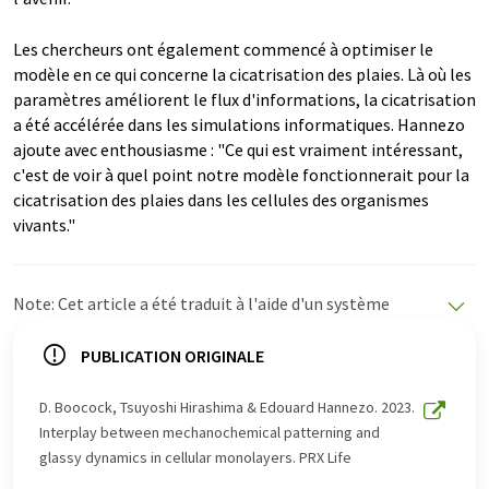
Les chercheurs ont également commencé à optimiser le
modèle en ce qui concerne la cicatrisation des plaies. Là où les
paramètres améliorent le flux d'informations, la cicatrisation
a été accélérée dans les simulations informatiques. Hannezo
ajoute avec enthousiasme : "Ce qui est vraiment intéressant,
c'est de voir à quel point notre modèle fonctionnerait pour la
cicatrisation des plaies dans les cellules des organismes
vivants."
Note: Cet article a été traduit à l'aide d'un système
informatique sans intervention humaine. LUMITOS
propose ces traductions automatiques pour présenter
PUBLICATION ORIGINALE
un plus large éventail d'actualités. Comme cet article a
été traduit avec traduction automatique, il est possible
D. Boocock, Tsuyoshi Hirashima & Edouard Hannezo. 2023.
qu'il contienne des erreurs de vocabulaire, de syntaxe ou
Interplay between mechanochemical patterning and
de grammaire. L'article original dans Anglais peut être
glassy dynamics in cellular monolayers. PRX Life
trouvé
ici
.