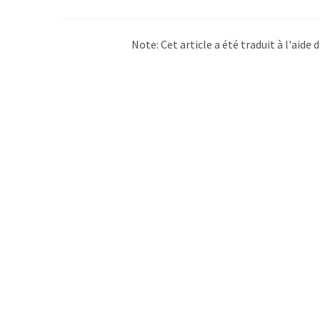
Note: Cet article a été traduit à l'aid
LUMITOS propose ces traductions auto
d'actualités. Comme cet article a été t
qu'il contienne des erreurs de vocabula
Anglais peut être trouvé
ici
.