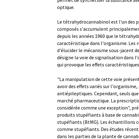
permet de synthétiser la substance av
optique.
Le tétrahydrocannabinol est l'un des p
composés s'accumulent principalement 
depuis les années 1960 que le tétrahy
caractéristique dans l'organisme. Les 
d'élucider le mécanisme sous-jacent d
désigne la voie de signalisation dans l
qui provoque les effets caractéristiqu
"La manipulation de cette voie présen
avoir des effets variés sur l'organism
antiépileptiques. Cependant, seuls qu
marché pharmaceutique. La prescription
considérée comme une exception", précis
produits stupéfiants à base de cannabis
stupéfiants (BtMG). Les échantillons 
comme stupéfiants. Des études récent
dans les parties de la plante de canna