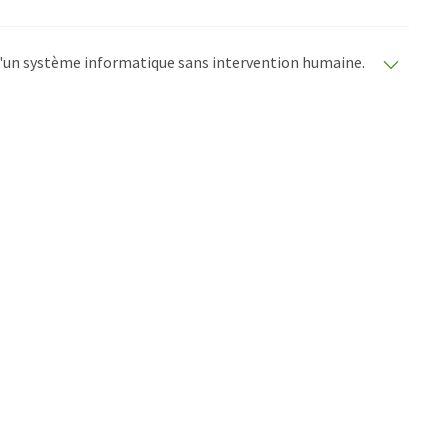
e d'un système informatique sans intervention humaine.
matiques pour présenter un plus large éventail
raduit avec traduction automatique, il est possible
ire, de syntaxe ou de grammaire. L'article original dans