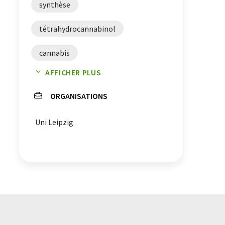
synthèse
tétrahydrocannabinol
cannabis
AFFICHER PLUS
cannabinoïdes synthétiques
ORGANISATIONS
méthodes de synthèse
Uni Leipzig
cannabinoïdes
chiralité