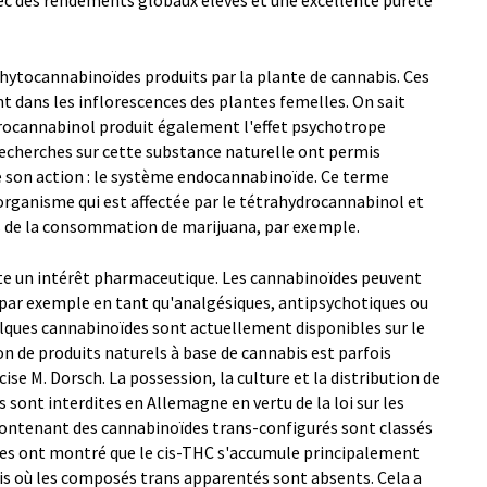
ec des rendements globaux élevés et une excellente pureté
hytocannabinoïdes produits par la plante de cannabis. Ces
dans les inflorescences des plantes femelles. On sait
drocannabinol produit également l'effet psychotrope
recherches sur cette substance naturelle ont permis
e son action : le système endocannabinoïde. Ce terme
'organisme qui est affectée par le tétrahydrocannabinol et
es de la consommation de marijuana, par exemple.
te un intérêt pharmaceutique. Les cannabinoïdes peuvent
e, par exemple en tant qu'analgésiques, antipsychotiques ou
elques cannabinoïdes sont actuellement disponibles sur le
 de produits naturels à base de cannabis est parfois
e M. Dorsch. La possession, la culture et la distribution de
 sont interdites en Allemagne en vertu de la loi sur les
contenant des cannabinoïdes trans-configurés sont classés
es ont montré que le cis-THC s'accumule principalement
bis où les composés trans apparentés sont absents. Cela a