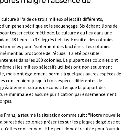
 pures malgré l'absence de
culture à l'aide de trois milieux sélectifs différents,
R d'un gène spécifique et le séquençage. Six échantillons de
s pour tester cette méthode. La culture a eu lieu dans une
nt 48 heures à 37 degrés Celsius. Ensuite, des colonies
ectionnées pour l'isolement des bactéries. Les colonies
mément au protocole de l'étude. Il a été possible
ontenues dans les 180 colonies. La plupart des colonies ont
même si les milieux sélectifs utilisés ont non seulement
cible, mais ont également permis à quelques autres espèces de
es contenaient jusqu'à trois espèces différentes de
agréablement surpris de constater que la plupart des
ulture minimale et aucune purification par ensemencement
orges.
es Franz, a résumé la situation comme suit : "Notre nouvelle
 pureté des colonies présentes sur les plaques de gélose et
s qu'elles contiennent. Elle peut donc être utile pour fournir