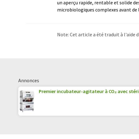
un aperçu rapide, rentable et solide de
microbiologiques complexes avant de l
Note: Cet article a été traduit à l'aid
LUMITOS propose ces traductions auto
d'actualités. Comme cet article a été t
qu'il contienne des erreurs de vocabula
Anglais peut être trouvé
ici
.
Annonces
Premier incubateur-agitateur à CO₂ avec stéri