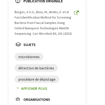
PUBLICATION ORIGINALE
Borges, A.S.G., Basu, M., Brinks, E. et al.
Fast Identification Method for Screening
Bacteria from Faecal Samples Using
Oxford Nanopore Technologies MinION
Sequencing. Curr Microbiol 80, 101 (2023)
SUJETS
microbiomes
détection de bactéries
procédure de dépistage
AFFICHER PLUS
bactéries
bifidobactéries
ORGANISATIONS
Lactobacillus