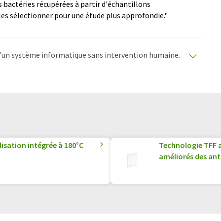
s bactéries récupérées à partir d'échantillons
es sélectionner pour une étude plus approfondie."
e d'un système informatique sans intervention humaine.
matiques pour présenter un plus large éventail
raduit avec traduction automatique, il est possible
ire, de syntaxe ou de grammaire. L'article original dans
lisation intégrée à 180°C
Technologie TFF 
améliorés des an