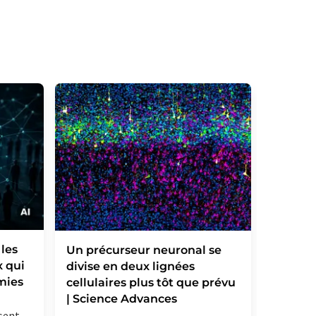
 les
Les ré
Un précurseur neuronal se
 qui
sévères
divise en deux lignées
mies
mécan
cellulaires plus tôt que prévu
inconn
| Science Advances
sent