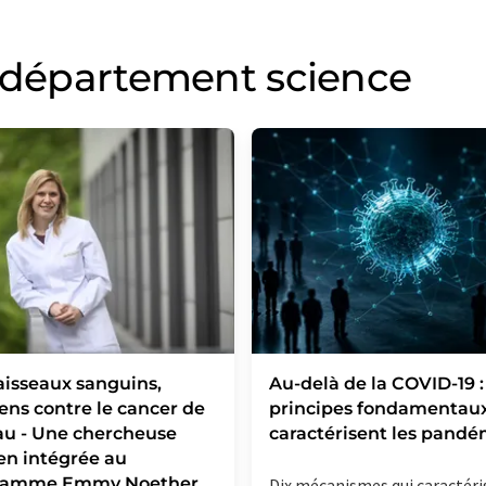
u département science
aisseaux sanguins,
Au-delà de la COVID-19 :
ens contre le cancer de
principes fondamentaux
au - Une chercheuse
caractérisent les pandé
en intégrée au
ramme Emmy Noether
Dix mécanismes qui caractéri