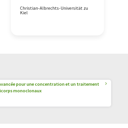
Christian-Albrechts-Universität zu
extraction d'ADN
PCR
Kiel
séquençage
culture bactérienne
avancée pour une concentration et un traitement
ticorps monoclonaux