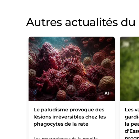
Autres actualités d
Le paludisme provoque des
Les v
lésions irréversibles chez les
gardi
phagocytes de la rate
la pe
d'Ess
prog
Les macrophages de la moelle