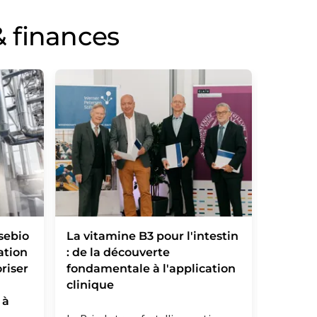
 finances
sebio
La vitamine B3 pour l'intestin
Ipsen f
ation
: de la découverte
Memo T
riser
fondamentale à l'application
ajoutan
clinique
premier
 à
son por