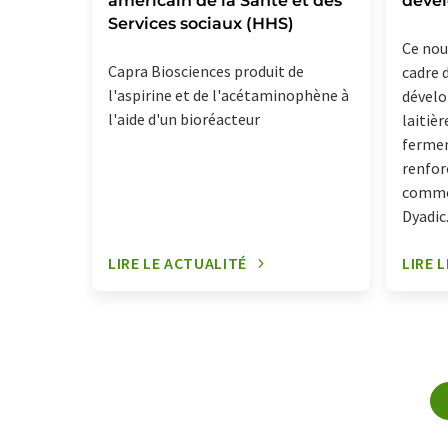
américain de la Santé et des
déve
Services sociaux (HHS)
Ce nouv
Capra Biosciences produit de
cadre 
l'aspirine et de l'acétaminophène à
dévelo
l'aide d'un bioréacteur
laitiè
fermen
renfor
commer
Dyadic
LIRE LE ACTUALITÉ
LIRE 