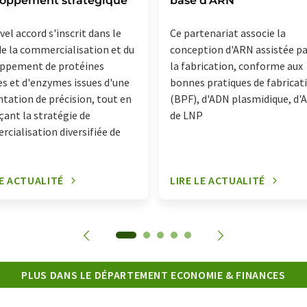
loppement stratégique
base d'ARN
el accord s'inscrit dans le
Ce partenariat associe la
de la commercialisation et du
conception d'ARN assistée par
ppement de protéines
la fabrication, conforme aux
res et d'enzymes issues d'une
bonnes pratiques de fabricat
tation de précision, tout en
(BPF), d'ADN plasmidique, d'
çant la stratégie de
de LNP
cialisation diversifiée de
.
LE ACTUALITÉ
LIRE LE ACTUALITÉ
PLUS DANS LE DÉPARTEMENT ECONOMIE & FINANCES