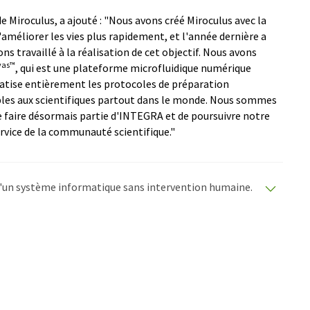
 Miroculus, a ajouté : "Nous avons créé Miroculus avec la
d'améliorer les vies plus rapidement, et l'année dernière a
s travaillé à la réalisation de cet objectif. Nous avons
vas™
, qui est une plateforme microfluidique numérique
matise entièrement les protocoles de préparation
ibles aux scientifiques partout dans le monde. Nous sommes
 faire désormais partie d'INTEGRA et de poursuivre notre
rvice de la communauté scientifique."
e d'un système informatique sans intervention humaine.
matiques pour présenter un plus large éventail
raduit avec traduction automatique, il est possible
ire, de syntaxe ou de grammaire. L'article original dans