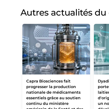
Autres actualités d
Capra Biosciences fait
Dyadi
progresser la production
porte
nationale de médicaments
laiti
essentiels grâce au soutien
d'ori
continu du ministère
un no