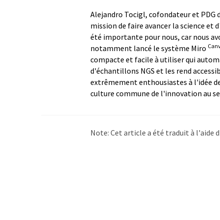
Alejandro Tocigl, cofondateur et PDG de
mission de faire avancer la science et 
été importante pour nous, car nous avon
Can
notamment lancé le système Miro
compacte et facile à utiliser qui auto
d'échantillons NGS et les rend access
extrêmement enthousiastes à l'idée de
culture commune de l'innovation au se
Note: Cet article a été traduit à l'aid
LUMITOS propose ces traductions auto
d'actualités. Comme cet article a été t
qu'il contienne des erreurs de vocabula
Anglais peut être trouvé
ici
.