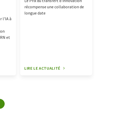
destiné
Le Prix du transfert d'innovation
récompense une collaboration de
longue date
 l'IA à
ion
ARN et
LIRE LE ACTUALITÉ
LIRE LE