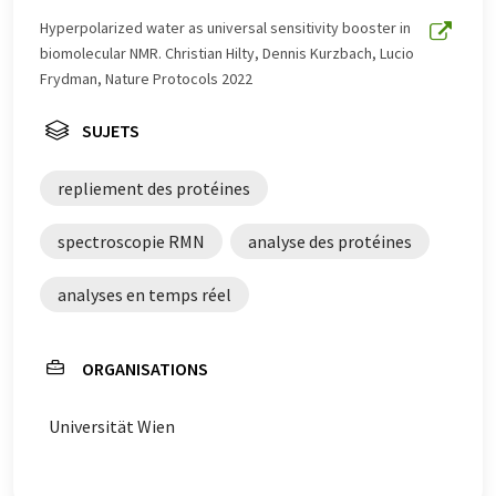
été traduit avec traduction automatique, il est possible
Hyperpolarized water as universal sensitivity booster in
qu'il contienne des erreurs de vocabulaire, de syntaxe ou
biomolecular NMR. Christian Hilty, Dennis Kurzbach, Lucio
de grammaire. L'article original dans Anglais peut être
Frydman, Nature Protocols 2022
trouvé
ici
.
SUJETS
repliement des protéines
spectroscopie RMN
analyse des protéines
analyses en temps réel
ORGANISATIONS
Universität Wien