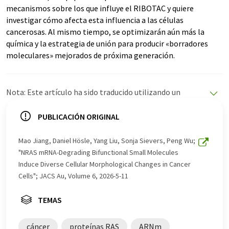
mecanismos sobre los que influye el RIBOTAC y quiere
investigar cómo afecta esta influencia a las células
cancerosas. Al mismo tiempo, se optimizarán aún más la
química y la estrategia de unión para producir «borradores
moleculares» mejorados de próxima generación.
Nota: Este artículo ha sido traducido utilizando un
sistema informático sin intervención humana. LUMITOS
ofrece estas traducciones automáticas para presentar
PUBLICACIÓN ORIGINAL
una gama más amplia de noticias de actualidad. Como
este artículo ha sido traducido con traducción
Mao Jiang, Daniel Hösle, Yang Liu, Sonja Sievers, Peng Wu;
automática, es posible que contenga errores de
"NRAS mRNA-Degrading Bifunctional Small Molecules
vocabulario, sintaxis o gramática. El artículo original en
Induce Diverse Cellular Morphological Changes in Cancer
Inglés se puede encontrar
aquí
.
Cells"; JACS Au, Volume 6, 2026-5-11
TEMAS
cáncer
proteínas RAS
ARNm