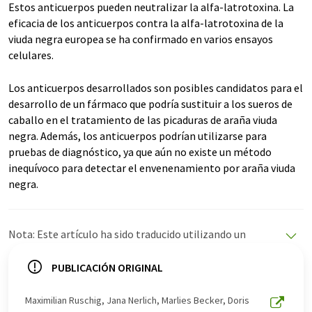
Estos anticuerpos pueden neutralizar la alfa-latrotoxina. La
eficacia de los anticuerpos contra la alfa-latrotoxina de la
viuda negra europea se ha confirmado en varios ensayos
celulares.
Los anticuerpos desarrollados son posibles candidatos para el
desarrollo de un fármaco que podría sustituir a los sueros de
caballo en el tratamiento de las picaduras de araña viuda
negra. Además, los anticuerpos podrían utilizarse para
pruebas de diagnóstico, ya que aún no existe un método
inequívoco para detectar el envenenamiento por araña viuda
negra.
Nota: Este artículo ha sido traducido utilizando un
sistema informático sin intervención humana. LUMITOS
ofrece estas traducciones automáticas para presentar
PUBLICACIÓN ORIGINAL
una gama más amplia de noticias de actualidad. Como
este artículo ha sido traducido con traducción
Maximilian Ruschig, Jana Nerlich, Marlies Becker, Doris