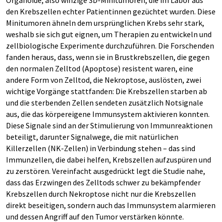
Organoide, also winzige 3D-Minitumoren, die im Labor aus
den Krebszellen echter Patientinnen gezüchtet wurden. Diese
Minitumoren ähneln dem ursprünglichen Krebs sehr stark,
weshalb sie sich gut eignen, um Therapien zu entwickeln und
zellbiologische Experimente durchzuführen. Die Forschenden
fanden heraus, dass, wenn sie in Brustkrebszellen, die gegen
den normalen Zelltod (Apoptose) resistent waren, eine
andere Form von Zelltod, die Nekroptose, auslösten, zwei
wichtige Vorgänge stattfanden: Die Krebszellen starben ab
und die sterbenden Zellen sendeten zusätzlich Notsignale
aus, die das körpereigene Immunsystem aktivieren konnten.
Diese Signale sind an der Stimulierung von Immunreaktionen
beteiligt, darunter Signalwege, die mit natürlichen
Killerzellen (NK-Zellen) in Verbindung stehen – das sind
Immunzellen, die dabei helfen, Krebszellen aufzuspüren und
zu zerstören. Vereinfacht ausgedrückt legt die Studie nahe,
dass das Erzwingen des Zelltods schwer zu bekämpfender
Krebszellen durch Nekroptose nicht nur die Krebszellen
direkt beseitigen, sondern auch das Immunsystem alarmieren
und dessen Angriff auf den Tumor verstärken könnte.