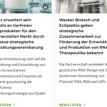
c erweitert sein
Wacker Biotech und
olio an tierfreien
Eclipsebio geben
produkten für den
strategische
erziellen Markt durch
Zusammenarbeit zur
neue strategische
Förderung der Entwick
icklungsvereinbarung
und Produktion von RN
Therapeutika bekannt
ue Vereinbarung zielt auf die
Die Partnerschaft verbindet K
ktung und Entwicklung von
gestütztes RNA-Design mit 
e fermentierten
konformer Herstellung von
roteinen und Enzymen ab
Plasmid-DNA, RNA und LNPs
ärkt gleichzeitig die
fizierte
ktungsstrategie von Dyadic.
 LESEN
NEWS LESEN