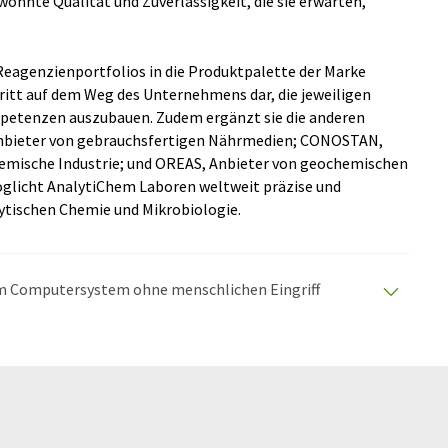
ohnte Qualität und Zuverlässigkeit, die sie erwarten,
Reagenzienportfolios in die Produktpalette der Marke
ritt auf dem Weg des Unternehmens dar, die jeweiligen
petenzen auszubauen. Zudem ergänzt sie die anderen
nbieter von gebrauchsfertigen Nährmedien; CONOSTAN,
hemische Industrie; und OREAS, Anbieter von geochemischen
licht AnalytiChem Laboren weltweit präzise und
ytischen Chemie und Mikrobiologie.
nem Computersystem ohne menschlichen Eingriff
matischen Übersetzungen an, um eine größere
u präsentieren. Da dieser Artikel mit automatischer
glich, dass er Fehler im Vokabular, in der Syntax oder
lichen Artikel in Englisch finden Sie
hier
.