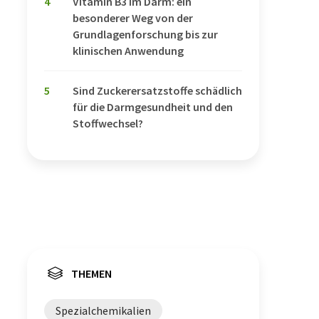
4
Vitamin B3 im Darm: ein
besonderer Weg von der
Grundlagenforschung bis zur
klinischen Anwendung
5
Sind Zuckerersatzstoffe schädlich
für die Darmgesundheit und den
Stoffwechsel?
THEMEN
Spezialchemikalien