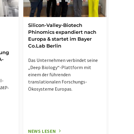
Vitami
Silicon-Valley-Biotech
besond
Phinomics expandiert nach
Grundl
Europa & startet im Bayer
klinis
Co.Lab Berlin
lung
A-
Innovati
Das Unternehmen verbindet seine
die gem
„Deep Biology“-Plattform mit
Forschen
einem der führenden
I-
Exzellen
translationalen Forschungs-
GMP-
CONARIS 
Ökosysteme Europas.
NEWS LESEN
NEWS L