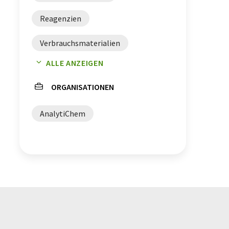
Reagenzien
Verbrauchsmaterialien
ALLE ANZEIGEN
Laborchemikalien
ORGANISATIONEN
Kulturmedien
AnalytiChem
Referenzmaterialien
Analytische Chemie
Mikrobiologie