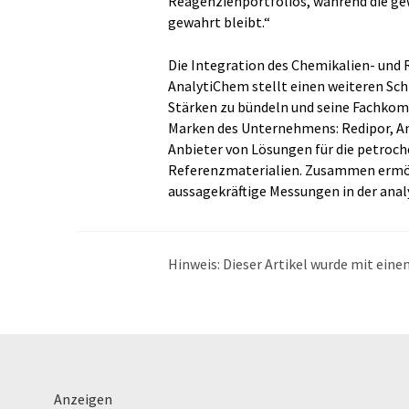
Reagenzienportfolios, während die gew
gewahrt bleibt.“
Die Integration des Chemikalien- und 
AnalytiChem stellt einen weiteren Sch
Stärken zu bündeln und seine Fachkom
Marken des Unternehmens: Redipor, A
Anbieter von Lösungen für die petroc
Referenzmaterialien. Zusammen ermög
aussagekräftige Messungen in der anal
Hinweis: Dieser Artikel wurde mit ei
übersetzt. LUMITOS bietet diese auto
Bandbreite an aktuellen Nachrichten z
Übersetzung übersetzt wurde, ist es mö
in der Grammatik enthält. Den ursprüng
Anzeigen