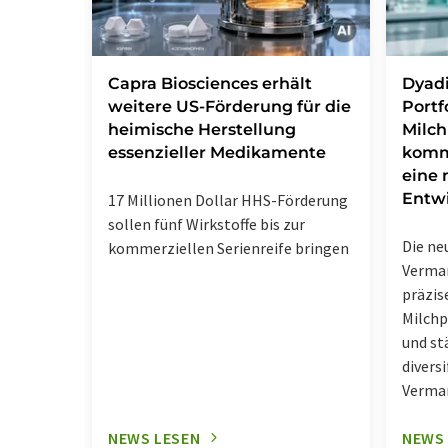
Capra Biosciences erhält
Dyadi
weitere US-Förderung für die
Portf
heimische Herstellung
Milch
essenzieller Medikamente
komm
eine 
Entw
17 Millionen Dollar HHS-Förderung
sollen fünf Wirkstoffe bis zur
Die ne
kommerziellen Serienreife bringen
Vermar
präzis
Milchp
und st
diversi
Vermar
NEWS LESEN
NEWS