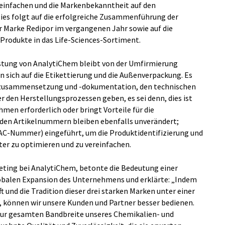
reinfachen und die Markenbekanntheit auf den
ies folgt auf die erfolgreiche Zusammenführung der
r Marke Redipor im vergangenen Jahr sowie auf die
Produkte in das Life-Sciences-Sortiment.
istung von AnalytiChem bleibt von der Umfirmierung
 sich auf die Etikettierung und die Außenverpackung. Es
tzusammensetzung und -dokumentation, den technischen
r den Herstellungsprozessen geben, es sei denn, dies ist
n erforderlich oder bringt Vorteile für die
nden Artikelnummern bleiben ebenfalls unverändert;
 (AC-Nummer) eingeführt, um die Produktidentifizierung und
ter zu optimieren und zu vereinfachen.
eting bei AnalytiChem, betonte die Bedeutung einer
lobalen Expansion des Unternehmens und erklärte: „Indem
t und die Tradition dieser drei starken Marken unter einer
, können wir unsere Kunden und Partner besser bedienen.
 zur gesamten Bandbreite unseres Chemikalien- und