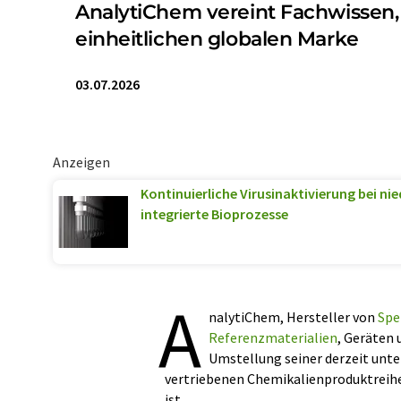
AnalytiChem vereint Fachwissen,
einheitlichen globalen Marke
03.07.2026
Anzeigen
Kontinuierliche Virusinaktivierung bei ni
integrierte Bioprozesse
A
nalytiChem, Hersteller von
Spe
Referenzmaterialien
, Geräten
Umstellung seiner derzeit unt
vertriebenen Chemikalienproduktreih
ist.