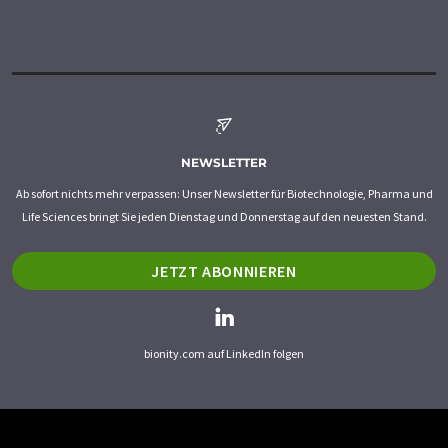
NEWSLETTER
Ab sofort nichts mehr verpassen: Unser Newsletter für Biotechnologie, Pharma und
Life Sciences bringt Sie jeden Dienstag und Donnerstag auf den neuesten Stand.
JETZT ABONNIEREN
bionity.com auf LinkedIn folgen