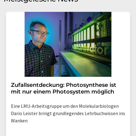
Einwilligung können Sie jederzeit ohne Angabe von
Gründen gegenüber der LUMITOS AG, Ernst-Augustin-
Str. 2, 12489 Berlin oder per E-Mail unter
widerruf@lumitos.com
mit Wirkung für die Zukunft
widerrufen. Zudem ist in jeder E-Mail ein Link zur
Abbestellung des entsprechenden Newsletters
enthalten.
Zufallsentdeckung: Photosynthese ist
mit nur einem Photosystem möglich
Eine LMU-Arbeitsgruppe um den Molekularbiologen
Dario Leister bringt grundlegendes Lehrbuchwissen ins
Wanken