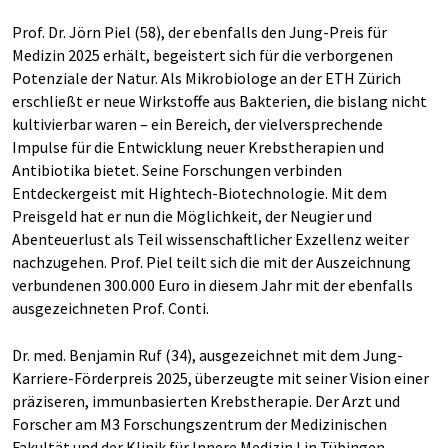
Prof. Dr. Jörn Piel (58), der ebenfalls den Jung-Preis für
Medizin 2025 erhält, begeistert sich für die verborgenen
Potenziale der Natur. Als Mikrobiologe an der ETH Zürich
erschließt er neue Wirkstoffe aus Bakterien, die bislang nicht
kultivierbar waren – ein Bereich, der vielversprechende
Impulse für die Entwicklung neuer Krebstherapien und
Antibiotika bietet. Seine Forschungen verbinden
Entdeckergeist mit Hightech-Biotechnologie. Mit dem
Preisgeld hat er nun die Möglichkeit, der Neugier und
Abenteuerlust als Teil wissenschaftlicher Exzellenz weiter
nachzugehen. Prof. Piel teilt sich die mit der Auszeichnung
verbundenen 300.000 Euro in diesem Jahr mit der ebenfalls
ausgezeichneten Prof. Conti.
Dr. med. Benjamin Ruf (34), ausgezeichnet mit dem Jung-
Karriere-Förderpreis 2025, überzeugte mit seiner Vision einer
präziseren, immunbasierten Krebstherapie. Der Arzt und
Forscher am M3 Forschungszentrum der Medizinischen
Fakultät und der Klinik für Innere Medizin I in Tübingen