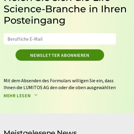
Science-Branche in Ihren
Posteingang
NEWSLETTER ABONNIEREN
Mit dem Absenden des Formulars willigen Sie ein, dass
Ihnen die LUMITOS AG den oder die oben ausgewählten
Newsletter per E-Mail zusendet. Ihre Daten werden
MEHR LESEN
nicht an Dritte weitergegeben. Die Speicherung und
Verarbeitung Ihrer Daten durch die LUMITOS AG erfolgt
auf Basis unserer
Datenschutzerklärung
. LUMITOS darf
Sie zum Zwecke der Werbung oder der Markt- und
Meinungsforschung per E-Mail kontaktieren. Ihre
Meistgelesene News