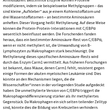
Aminosäuren. Bestimmte Enzyme können Proteine
modifizieren, indem sie beispielsweise Methylgruppen – das
sind kleine „Aufkleber“ aus je einem Kohlenstoffatom und
drei Wasserstoffatomen – an bestimmte Aminosäuren
anheften. Dieser Vorgang heißt Methylierung. Auf diese Weise
können die Protein-Protein-Interaktionen mit C/EBPα
wesentlich beeinflusst werden. Die Forschenden fanden
heraus, dass ein bestimmter Aminosäure-Rest von C/EBPα,
wenn er nicht methyliert ist, die Umwandlung von B-
Lymphozyten zu Makrophagen stark beschleunigt. Die
Methylierung dieses spezifischen Aminosäure-Rests wird
durch das Enzym Carm1 vermittelt. Aus früheren Forschungen
ist bekannt, dass Mäuse, denen Carm1 fehlt, resistent gegen
einige Formen der akuten myeloischen Leukämie sind. Dies
könnte an den Mechanismen liegen, die die
Wissenschaftler*innen in der vorliegenden Studie aufgedeckt
haben: Die unmethylierte Version von C/EBPα triggert die
Makrophagendifferenzierung stärker als ihr methyliertes
Gegenstück. Da Makrophagen ein sich selten teilender Zelltyp
sind, könnte dies die Bildung von Krebszellen verhindern.