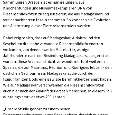
Sammlungen Dresden ist es nun gelungen, aus
Knochenfunden und Museumsexemplaren DNA von
Riesenschildkröten zu sequenzieren, die aus Madagaskar und
von benachbarten Inseln stammen. So konnten die Evolution
und Ausrottung dieser Tiere rekonstruiert werden.
Dabei zeigte sich, dass auf Madagaskar, Aldabra und den
Seychellen drei nahe verwandte Riesenschildkrötenarten
vorkamen, von denen zwei im Mittelalter, wenige
Jahrhunderte nach der Besiedlung Madagaskars, ausgerottet
wurden. Diese Arten sind nicht verwandt mit fünf weiteren
Spezies, die auf Mauritius, Réunion und Rodrigues lebten – den
östlichen Nachbarinseln Madagaskars, die durch den
flugunfähigen Dodo eine gewisse Berühmtheit erlangt haben.
Wie auf Madagaskar verschwanden die Riesenschildkröten
auch hier nach der Ankunft der ersten Menschen, in diesem Fall
allerdings erst vor etwa 200 Jahren.
„Unsere Studie gehört zu einem neuen
Forschungsschwerpunkt von Senckenberg, der sich mit dem