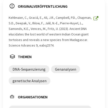
ORIGINALVERÖFFENTLICHUNG
Kehlmaier, C., Graciá, E., Ali, J.R., Campbell, P.D., Chapman,
S.D., Deepak, V., Ihlow, F., Jalil, N.-E., Pierre-Huyet, L.,
Samonds, K.E., Vences, M., Fritz, U. (2023). Ancient DNA
elucidates the lost world of western Indian Ocean giant
tortoises and reveals a new species from Madagascar.
Science Advances 9, eabq2574.
THEMEN
DNA-Sequenzierung
Genanalysen
genetische Analysen
ORGANISATIONEN