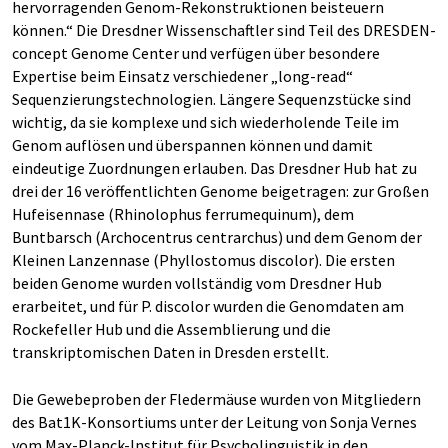
hervorragenden Genom-Rekonstruktionen beisteuern
können.“ Die Dresdner Wissenschaftler sind Teil des DRESDEN-
concept Genome Center und verfügen über besondere
Expertise beim Einsatz verschiedener „long-read“
Sequenzierungstechnologien. Längere Sequenzstücke sind
wichtig, da sie komplexe und sich wiederholende Teile im
Genom auflösen und überspannen können und damit
eindeutige Zuordnungen erlauben. Das Dresdner Hub hat zu
drei der 16 veröffentlichten Genome beigetragen: zur Großen
Hufeisennase (Rhinolophus ferrumequinum), dem
Buntbarsch (Archocentrus centrarchus) und dem Genom der
Kleinen Lanzennase (Phyllostomus discolor). Die ersten
beiden Genome wurden vollständig vom Dresdner Hub
erarbeitet, und für P. discolor wurden die Genomdaten am
Rockefeller Hub und die Assemblierung und die
transkriptomischen Daten in Dresden erstellt.
Die Gewebeproben der Fledermäuse wurden von Mitgliedern
des Bat1K-Konsortiums unter der Leitung von Sonja Vernes
vom Max-Planck-Institut für Psycholinguistik in den