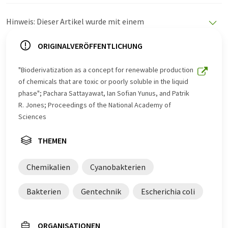
Hinweis: Dieser Artikel wurde mit einem
Computersystem ohne menschlichen Eingriff übersetzt.
LUMITOS bietet diese automatischen Übersetzungen
ORIGINALVERÖFFENTLICHUNG
an, um eine größere Bandbreite an aktuellen
Nachrichten zu präsentieren. Da dieser Artikel mit
"Bioderivatization as a concept for renewable production
automatischer Übersetzung übersetzt wurde, ist es
of chemicals that are toxic or poorly soluble in the liquid
möglich, dass er Fehler im Vokabular, in der Syntax oder
phase"; Pachara Sattayawat, Ian Sofian Yunus, and Patrik
in der Grammatik enthält. Den ursprünglichen Artikel in
R. Jones; Proceedings of the National Academy of
Englisch finden Sie
hier
.
Sciences
THEMEN
Chemikalien
Cyanobakterien
Bakterien
Gentechnik
Escherichia coli
ORGANISATIONEN