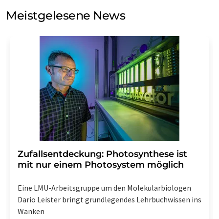
Meinungsforschung per E-Mail kontaktieren. Ihre
Meistgelesene News
Einwilligung können Sie jederzeit ohne Angabe von
Gründen gegenüber der LUMITOS AG, Ernst-Augustin-
Str. 2, 12489 Berlin oder per E-Mail unter
widerruf@lumitos.com
mit Wirkung für die Zukunft
widerrufen. Zudem ist in jeder E-Mail ein Link zur
Abbestellung des entsprechenden Newsletters
enthalten.
Zufallsentdeckung: Photosynthese ist
mit nur einem Photosystem möglich
Eine LMU-Arbeitsgruppe um den Molekularbiologen
Dario Leister bringt grundlegendes Lehrbuchwissen ins
Wanken