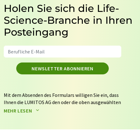
Holen Sie sich die Life-
Science-Branche in Ihren
Posteingang
NEWSLETTER ABONNIEREN
Mit dem Absenden des Formulars willigen Sie ein, dass
Ihnen die LUMITOS AG den oder die oben ausgewählten
Newsletter per E-Mail zusendet. Ihre Daten werden
MEHR LESEN
nicht an Dritte weitergegeben. Die Speicherung und
Verarbeitung Ihrer Daten durch die LUMITOS AG erfolgt
auf Basis unserer
Datenschutzerklärung
. LUMITOS darf
Sie zum Zwecke der Werbung oder der Markt- und