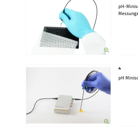
pH-Minis
Messunge
4
pH Minis