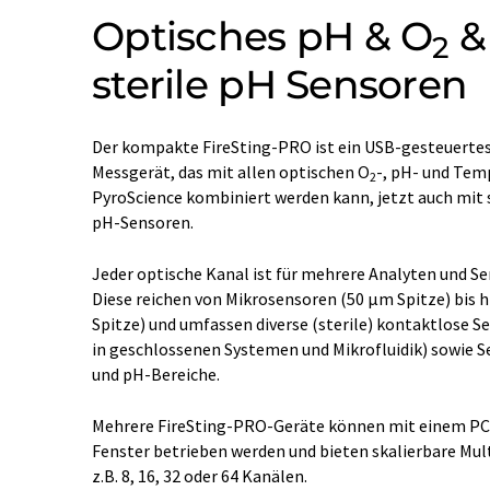
Optisches pH & O
& 
2
sterile pH Sensoren
Der kompakte FireSting-PRO ist ein USB-gesteuertes
Messgerät, das mit allen optischen O
-, pH- und Tem
2
PyroScience kombiniert werden kann, jetzt auch mit s
pH-Sensoren.
Jeder optische Kanal ist für mehrere Analyten und Se
Diese reichen von Mikrosensoren (50 µm Spitze) bis 
Spitze) und umfassen diverse (sterile) kontaktlose 
in geschlossenen Systemen und Mikrofluidik) sowie S
und pH-Bereiche.
Mehrere FireSting-PRO-Geräte können mit einem PC
Fenster betrieben werden und bieten skalierbare Mu
z.B. 8, 16, 32 oder 64 Kanälen.