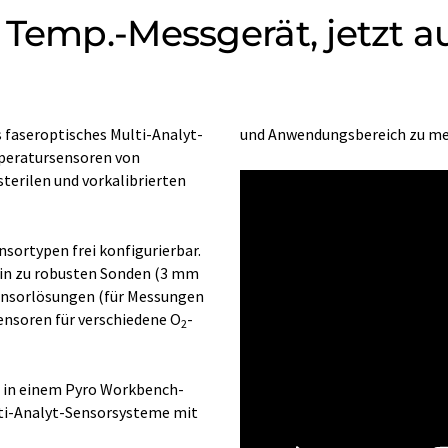
Temp.-Messgerät, jetzt au
 faseroptisches Multi-Analyt-
und Anwendungsbereich zu me
peratursensoren von
terilen und vorkalibrierten
nsortypen frei konfigurierbar.
hin zu robusten Sonden (3 mm
Sensorlösungen (für Messungen
ensoren für verschiedene O
-
2
 in einem Pyro Workbench-
lti-Analyt-Sensorsysteme mit