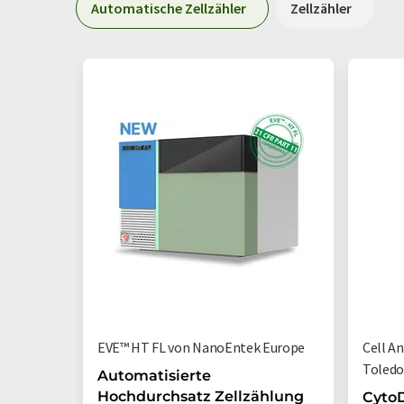
Automatische Zellzähler
Zellzähler
EVE™ HT FL von NanoEntek Europe
Cell A
Toled
Automatisierte
Hochdurchsatz Zellzählung
CytoD