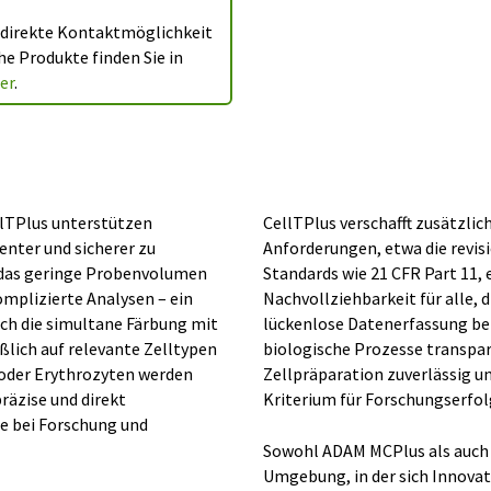
e direkte Kontaktmöglichkeit
e Produkte finden Sie in
er
.
llTPlus unterstützen
CellTPlus verschafft zusätzlic
enter und sicherer zu
Anforderungen, etwa die revi
t das geringe Probenvolumen
Standards wie 21 CFR Part 11, e
mplizierte Analysen – ein
Nachvollziehbarkeit für alle, 
ch die simultane Färbung mit
lückenlose Datenerfassung be
lich auf relevante Zelltypen
biologische Prozesse transpar
 oder Erythrozyten werden
Zellpräparation zuverlässig u
räzise und direkt
Kriterium für Forschungserfo
e bei Forschung und
Sowohl ADAM MCPlus als auch C
Umgebung, in der sich Innovati