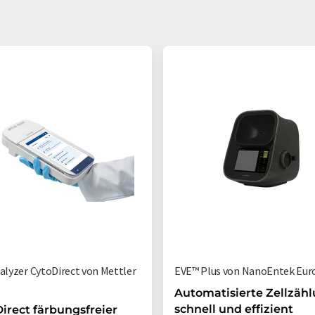
nalyzer CytoDirect von Mettler
EVE™ Plus von NanoEntek Eur
o
Automatisierte Zellzäh
schnell und effizient
irect färbungsfreier