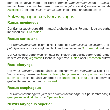
dem linken Nervus vagus, bei Tieren:
Truncus vagalis ventralis
) und
Truncus 
rechten Nervus vagus, bei Tieren:
Truncus vagalis dorsalis
) zusammen mit de
Zwerchfell
über den
Hiatus oesophageus
in den Bauchraum gelangen.
Aufzweigungen des Nervus vagus
Ramus meningeus
Der
Ramus meningeus
(Hirnhautast) zieht durch das Foramen jugulare zurü
innerviert die
Dura mater
.
Ramus auricularis
Der
Ramus auricularis
(Ohrast) zieht durch den
Canaliculus mastoideus
und 
petrotympanica
. Er versorgt die Haut der Innenseite der
Ohrmuschel
und des
Der Ast ist dafür verantwortlich, dass bei Reizungen des äußeren Gehörgang
kaltem Wasser)
vegetative
Erscheinungen wie
Husten
oder
Erbrechen
auftre
Rami pharyngei
Die
Rami pharyngei
(Rachenäste) ziehen zum
Plexus pharyngeus
. Dies ist
Vagusfasern, Fasern des
Nervus glossopharyngeus
und
sympathischen
Fase
superius
. Die Rachenäste versorgen die
Rachenmuskulatur
und die des we
großer Bedeutung für den
Schluckakt
.
Ramus esophageus
Der
Ramus esophageus
(veraltend
Ramus oesophageus
, Speiseröhrenast) i
quergestreifte Muskulatur
der
Speiseröhre
.
Nervus laryngeus superior