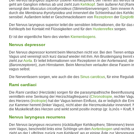
Der
Nervus laryngeus superior
(oberer Kehlkopfnerv, bei Tieren als
Nervus la
geht am Ganglion inferius ab und zieht zum
Kehlkopf
. Sein äußerer Ast (
Ramu
versorgt den
Musculus cricothyroideus
(Stimmritzenverenger). Sein innerer As
durch die
Membrana thyrohyoidea
und innerviert die Schleimhaut des Kehlk
sensibel. Außerdem leitet er Geschmacksfasern von
Rezeptoren
der
Epiglotti
Der Nervus laryngeus superior leitet die sensiblen Informationen, die für das
Kehlkopfs bei Kontakt mit Flüssigkeiten und für den
Hustenreflex
sorgen.
Er ist der eigentliche Nerv des vierten
Kiemenbogens
.
Nervus depressor
Der
Nervus depressor
kommt beim Menschen nicht vor. Bei den Tieren entsp
Vagus und vereinigt sich kurz darauf wieder mit ihm. Am Brusteingang trennt
zieht zur
Aorta
. Er leitet Informationen von Rezeptoren in der Aortenwand, di
(
Barorezeptoren
), zum Hirnstamm. Beim Menschen verlaufen diese Fasern i
vagus selbst.
Die Nervenfasern sorgen, wie auch die des
Sinus caroticus
, für eine Regulat
Rami cardiaci
Die
Rami cardiaci
(Herzäste) sorgen für die parasympathische Beeinflussun
vermitteln eine Senkung der Herzschlagfrequenz (
Chronotropie
, rechter Vagu
des Herzens (
Inotropie
) hat der Vagus keinen Einfluss, da er lediglich die E
zur Kammer hemmt (linker Vagus), nicht aber die Herzmuskulatur innerviert.
die Muskelkraft des Herzen und wirkt somit positiv
inotrop
(gr. ís,inós = Kraft,
Nervus laryngeus recurrens
Der
Nervus laryngeus recurrens
(rückläufiger Kehlkopfnerv, Stimmnerv) tren
vom Vagus, beschreibt links eine Schlinge um den
Aortenbogen
und rechts u
zieht an der Luftröhre zurück zum Kehlkopf, wo er einige Äste zur Versorgun