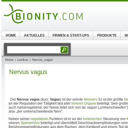
HOME
AKTUELLES
FIRMEN & START-UPS
PRODUKTE
W
Home
Lexikon
Nervus_vagus
Nervus vagus
Der
Nervus vagus
(kurz:
Vagus
) ist der zehnte
Hirnnerv
. Er ist der größte
Ne
an der Regulation der Tätigkeit fast aller
inneren Organe
beteiligt. Sein groß
auch namensgebend, der Name leitet sich von lat.
vagari
(„umherschweifen“) a
also „der umherschweifende Nerv“.
Neben seiner
vegetativen
Funktion ist er an der
motorischen
Steuerung von
oberen
Speiseröhre
beteiligt und übermittelt Geschmacksempfindungen vo
Berührungsempfindungen aus dem Rachen, dem Kehlkopf und einem Teil d