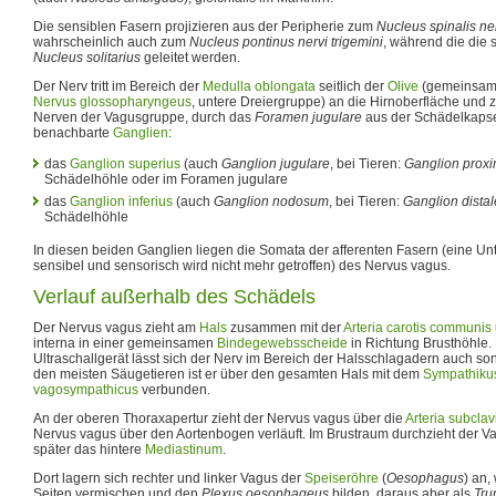
Die sensiblen Fasern projizieren aus der Peripherie zum
Nucleus spinalis ner
wahrscheinlich auch zum
Nucleus pontinus nervi trigemini
, während die die
Nucleus solitarius
geleitet werden.
Der Nerv tritt im Bereich der
Medulla oblongata
seitlich der
Olive
(gemeinsam
Nervus glossopharyngeus
, untere Dreiergruppe) an die Hirnoberfläche und z
Nerven der Vagusgruppe, durch das
Foramen jugulare
aus der Schädelkapsel
benachbarte
Ganglien
:
das
Ganglion superius
(auch
Ganglion jugulare
, bei Tieren:
Ganglion prox
Schädelhöhle oder im Foramen jugulare
das
Ganglion inferius
(auch
Ganglion nodosum
, bei Tieren:
Ganglion distal
Schädelhöhle
In diesen beiden Ganglien liegen die Somata der afferenten Fasern (eine U
sensibel und sensorisch wird nicht mehr getroffen) des Nervus vagus.
Verlauf außerhalb des Schädels
Der Nervus vagus zieht am
Hals
zusammen mit der
Arteria carotis communis
interna in einer gemeinsamen
Bindegewebsscheide
in Richtung Brusthöhle.
Ultraschallgerät lässt sich der Nerv im Bereich der Halsschlagadern auch son
den meisten Säugetieren ist er über den gesamten Hals mit dem
Sympathiku
vagosympathicus
verbunden.
An der oberen Thoraxapertur zieht der Nervus vagus über die
Arteria subclav
Nervus vagus über den Aortenbogen verläuft. Im Brustraum durchzieht der 
später das hintere
Mediastinum
.
Dort lagern sich rechter und linker Vagus der
Speiseröhre
(
Oesophagus
) an,
Seiten vermischen und den
Plexus oesophageus
bilden, daraus aber als
Tru