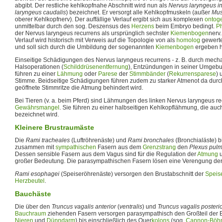
abgibt. Der restliche kehlkopfnahe Abschnitt wird nun als
Nervus laryngeus in
laryngeus caudalis
) bezeichnet. Er versorgt alle Kehlkopfmuskeln (außer
Mus
oberer Kehlkopfnerv). Der auffällige Verlauf ergibt sich aus komplexen
ontog
unmittelbar durch den sog. Deszensus des
Herzens
beim Embryo bedingt.
Ph
der Nervus laryngeus recurrens als ursprünglich sechster
Kiemenbogen
nerv
Verlauf wird historisch mit Verweis auf die Topologie von als
homolog
gewertet
und soll sich durch die Umbildung der sogenannten
Kiemenbogen
ergeben 
Einseitige Schädigungen des Nervus laryngeus recurrens - z. B. durch mec
Halsoperationen (
Schilddrüsenentfernung
), Entzündungen in seiner Umgebu
führen zu einer
Lähmung
oder
Parese
der
Stimmbänder
(
Rekurrensparese
) 
Stimme. Beidseitige Schädigungen führen zudem zu starker Atmenot da durch
geöffnete Stimmritze die Atmung behindert wird.
Bei Tieren (v. a. beim Pferd) sind Lähmungen des linken Nervus laryngeus rec
Gewährsmangel
. Sie führen zu einer halbseitigen Kehlkopflähmung, die auc
bezeichnet wird.
Kleinere Brustraumäste
Die
Rami tracheales
(Luftröhrenäste) und
Rami bronchales
(Bronchialäste) b
zusammen mit
sympathischen
Fasern aus dem
Grenzstrang
den
Plexus pulm
Dessen sensible Fasern aus dem Vagus sind für die Regulation der
Atmung
u
großer Bedeutung. Die parasympathischen Fasern lösen eine Verengung de
Rami esophagei
(Speiseröhrenäste) versorgen den Brustabschnitt der
Speis
Herzbeutel
.
Bauchäste
Die über den
Truncus vagalis anterior
(
ventralis
) und
Truncus vagalis posteri
Bauchraum
ziehenden Fasern versorgen parasympathisch den Großteil der 
Nieren
und
Dünndarm
) bis einschließlich des Quer
kolons
(sog.
Cannon-Böh