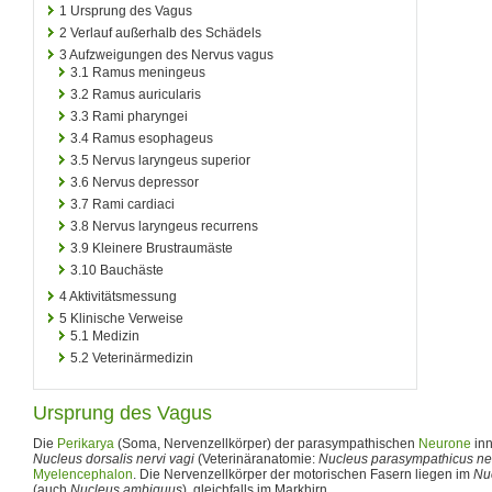
1
Ursprung des Vagus
2
Verlauf außerhalb des Schädels
3
Aufzweigungen des Nervus vagus
3.1
Ramus meningeus
3.2
Ramus auricularis
3.3
Rami pharyngei
3.4
Ramus esophageus
3.5
Nervus laryngeus superior
3.6
Nervus depressor
3.7
Rami cardiaci
3.8
Nervus laryngeus recurrens
3.9
Kleinere Brustraumäste
3.10
Bauchäste
4
Aktivitätsmessung
5
Klinische Verweise
5.1
Medizin
5.2
Veterinärmedizin
Ursprung des Vagus
Die
Perikarya
(Soma, Nervenzellkörper) der parasympathischen
Neurone
inn
Nucleus dorsalis nervi vagi
(Veterinäranatomie:
Nucleus parasympathicus ner
Myelencephalon
. Die Nervenzellkörper der motorischen Fasern liegen im
Nuc
(auch
Nucleus ambiguus
), gleichfalls im Markhirn.