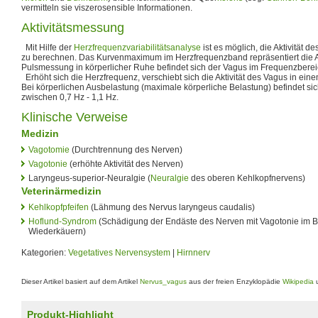
vermitteln sie viszerosensible Informationen.
Aktivitätsmessung
Mit Hilfe der
Herzfrequenzvariabilitätsanalyse
ist es möglich, die Aktivität 
zu berechnen. Das Kurvenmaximum im Herzfrequenzband repräsentiert die Akti
Pulsmessung in körperlicher Ruhe befindet sich der Vagus im Frequenzberei
Erhöht sich die Herzfrequenz, verschiebt sich die Aktivität des Vagus in ei
Bei körperlichen Ausbelastung (maximale körperliche Belastung) befindet s
zwischen 0,7 Hz - 1,1 Hz.
Klinische Verweise
Medizin
Vagotomie
(Durchtrennung des Nerven)
Vagotonie
(erhöhte Aktivität des Nerven)
Laryngeus-superior-Neuralgie (
Neuralgie
des oberen Kehlkopfnervens)
Veterinärmedizin
Kehlkopfpfeifen
(Lähmung des Nervus laryngeus caudalis)
Hoflund-Syndrom
(Schädigung der Endäste des Nerven mit Vagotonie im B
Wiederkäuern)
Kategorien:
Vegetatives Nervensystem
|
Hirnnerv
Dieser Artikel basiert auf dem Artikel
Nervus_vagus
aus der freien Enzyklopädie
Wikipedia
u
Produkt-Highlight