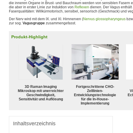
die inneren Organe in Brust- und Bauchraum werden von sensiblen Fasern er
die aber in erster Linie zur Induktion von
Reflexen
dienen. Der Vagus enthält 
Faserqualitäten: Willkürmotorisch, sensibel, sensorisch (Geschmack) und ve
Der Nerv wird mit dem IX. und XI. Hirnnerven (
Nervus glossopharyngeus
bzw
zur sog.
Vagusgruppe
zusammengefasst.
Produkt-Highlight
3D Raman Imaging
Fortgeschrittene CHO-
Mikroskop mit unerreichter
Zelllinien-
Vi
Geschwindigkeit,
Entwicklungstechnologie
Ech
Sensitivität und Auflösung
für die In-House-
Implementierung
Inhaltsverzeichnis