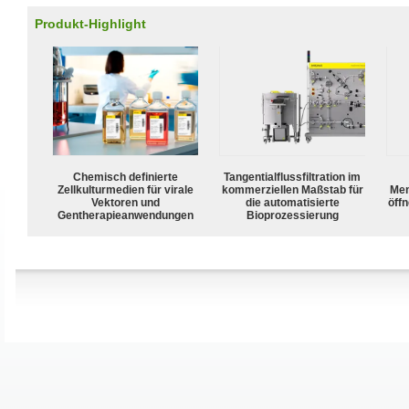
Produkt-Highlight
Chemisch definierte
Tangentialflussfiltration im
Zellkulturmedien für virale
kommerziellen Maßstab für
Mem
Vektoren und
die automatisierte
öffn
Gentherapieanwendungen
Bioprozessierung