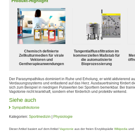
Produkt-Highlight
Chemisch definierte
Tangentialflussfiltration im
Zellkulturmedien für virale
kommerziellen Maßstab für
Mem
Vektoren und
die automatisierte
öffn
Gentherapieanwendungen
Bioprozessierung
Der Parasympathikus dominiert in Ruhe und Erholung, er wirkt aktivierend a
Verdauungssystems und entlastend auf das Herz. Ausdauertraining fördert di
sich zum Beispiel in niedrigen Pulswerten bei Sportlern bemerkbar. Bei train
Vagotonie nicht krankhaft, sondern eher förderlich und protektiv wirkend.
Siehe auch
Sympathikotonie
Kategorien:
Sportmedizin
|
Physiologie
Dieser Artikel basiert auf dem Artikel
Vagotonie
aus der freien Enzyklopädie
Wikipedia
und s