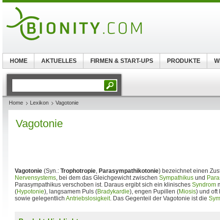
HOME
AKTUELLES
FIRMEN & START-UPS
PRODUKTE
W
Home
Lexikon
Vagotonie
Vagotonie
Vagotonie
(Syn.:
Trophotropie
,
Parasympathikotonie
) bezeichnet einen Zu
Nervensystems
, bei dem das Gleichgewicht zwischen
Sympathikus
und
Para
Parasympathikus verschoben ist. Daraus ergibt sich ein klinisches
Syndrom
m
(
Hypotonie
), langsamem Puls (
Bradykardie
), engen Pupillen (
Miosis
) und of
sowie gelegentlich
Antriebslosigkeit
. Das Gegenteil der Vagotonie ist die
Sym