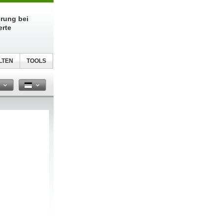
erung bei
erte
LTEN
TOOLS
n