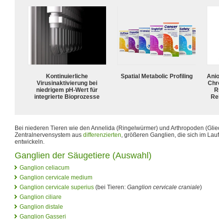
Kontinuierliche
Spatial Metabolic Profiling
Ani
Virusinaktivierung bei
Chr
niedrigem pH-Wert für
R
integrierte Bioprozesse
Rei
Bei niederen Tieren wie den Annelida (Ringelwürmer) und Arthropoden (Glie
Zentralnervensystem aus
differenzierten
, größeren Ganglien, die sich im Lau
entwickeln.
Ganglien der Säugetiere (Auswahl)
Ganglion celiacum
Ganglion cervicale medium
Ganglion cervicale superius
(bei Tieren:
Ganglion cervicale craniale
)
Ganglion ciliare
Ganglion distale
Ganglion Gasseri