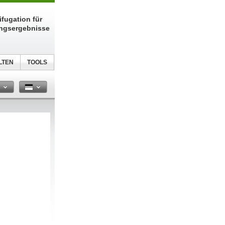
fugation für
ungsergebnisse
LTEN
TOOLS
n