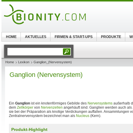
HOME
AKTUELLES
FIRMEN & START-UPS
PRODUKTE
W
Home
Lexikon
Ganglion_(Nervensystem)
Ganglion (Nervensystem)
Ein
Ganglion
ist ein knotenförmiges Gebilde des
Nervensystems
außerhalb 
dem
Zellkörper
von
Nervenzellen
angehäuft sind. Ganglien werden auch als
sie bei der Präparation als knotige Verdickungen auffallen. Ansammlungen v
Zentralnervensystem bezeichnet man als
Nucleus
(Kern).
Produkt-Highlight