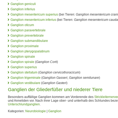
Ganglion geniculi
Ganglion inferius
Ganglion mesentericum superius
(bei Tieren:
Ganglion mesentericum crani
Ganglion mesentericum inferius
(bei Tieren:
Ganglion mesentericum cauda
Ganglion oticum
Ganglion paravertebrale
Ganglion prevertebrale
Ganglion submandibulare
Ganglion proximale
Ganglion pterygopalatinum
Ganglion spinale
Ganglion spirale
(
Ganglion Corti
)
Ganglion superius
Ganglion stellatum
(
Ganglion cervicothoracicum
)
Ganglion trigeminale
(
Ganglion Gasseri
,
Ganglion semilunare
)
Ganglion vestibulare
(
Ganglion Gasteri
)
Ganglien der Gliederfüßer und niederer Tiere
Besonders auffällige Ganglien kommen am Vorderende des
Strickleiternerv
und Anneliden vor. Nach ihrer Lage ober- und unterhalb des Schlundes beze
Unterschlundganglien
.
Kategorien:
Neurobiologie
|
Ganglion