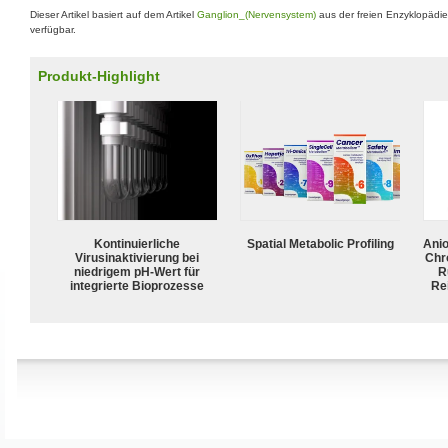
Dieser Artikel basiert auf dem Artikel
Ganglion_(Nervensystem)
aus der freien Enzyklopädi
verfügbar.
Produkt-Highlight
Kontinuierliche
Spatial Metabolic Profiling
Ani
Virusinaktivierung bei
Chr
niedrigem pH-Wert für
R
integrierte Bioprozesse
Rei