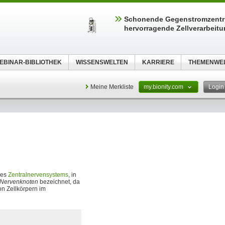
Schonende Gegenstromzentri
hervorragende Zellverarbeit
EBINAR-BIBLIOTHEK
WISSENSWELTEN
KARRIERE
THEMENWE
Meine Merkliste
my.bionity.com
Logi
des
Zentralnervensystems
, in
Nervenknoten
bezeichnet, da
on Zellkörpern im