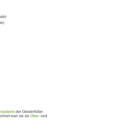
ale
)
le
)
ensystems
der Gliederfüßer
ichnet man sie als
Ober-
und